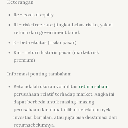
Keterangan:
Re =
cost of equity
Rf =
risk-free rate
(tingkat bebas risiko, yakmi
return
dari
government bond
.
β = beta ekuitas (risiko pasar)
Rm =
return
historis pasar (
market risk
premium
)
Informasi penting tambahan:
Beta adalah ukuran volatilitas
return
saham
perusahaan relatif terhadap
market
. Angka ini
dapat berbeda untuk masing-masing
perusahaan dan dapat dilihat setelah proyek
investasi berjalan, atau juga bisa diestimasi dari
return
sebelumnya.