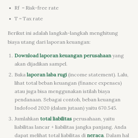
Rf =
Risk-free rate
T =
Tax rate
Berikut ini adalah langkah-langkah menghitung
biaya utang dari laporan keuangan:
Download
laporan keuangan perusahaan
yang
akan dijadikan sampel.
Buka
laporan laba rugi
(
income statement
). Lalu,
lihat total beban keuangan (
finance expenses
)
atau juga bisa menggunakan istilah biaya
pendanaan. Sebagai contoh, beban keuangan
Indofood 2020 (dalam jutaan) yaitu 670.545.
Jumlahkan
total liabilitas
perusahaan, yaitu
liabilitas lancar + liabilitas jangka panjang. Anda
dapat melihat total liabilitas di
neraca
. Dalam hal