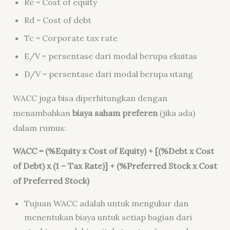
Re = Cost of equity
Rd = Cost of debt
Tc = Corporate tax rate
​E/V = persentase dari modal berupa ekuitas
D/V = persentase dari modal berupa utang
WACC juga bisa diperhitungkan dengan
menambahkan
biaya saham preferen
(jika ada)
dalam rumus:
WACC = (%Equity x Cost of Equity) + [(%Debt x Cost
of Debt) x (1 – Tax Rate)] + (%Preferred Stock x Cost
of Preferred Stock)
Tujuan WACC adalah untuk mengukur dan
menentukan biaya untuk setiap bagian dari