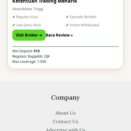
Ketentuan Trading Menarik
Aksesibilitas Tinggi
Regulasi Kuat
Spreads Rendah
Satu Jenis Akun
Instan Withdrawal
Visit Broker ➜
Baca Review »
Min Deposit:
$10
Regulasi: Bappebti, OJK
Max Leverage: 1:500
Company
About Us
Contact Us
Advertise with Us