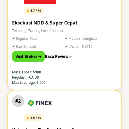
8.7 / 10
Eksekusi NDD & Super Cepat
Teknologi Trading Level Institusi
Regulasi Kuat
Platform Lengkap
Raw Spreads
cTrader & MT5
Visit Broker ➜
Baca Review »
Min Deposit:
$100
Regulasi: FCA UK
Max Leverage: 1:500
#2
8.5 / 10