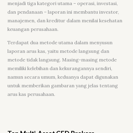
menjadi tiga kategori utama – operasi, investasi,
dan pendanaan – laporan ini membantu investor,
manajemen, dan kreditur dalam menilai kesehatan
keuangan perusahaan.
Terdapat dua metode utama dalam menyusun
laporan arus kas, yaitu metode langsung dan
metode tidak langsung. Masing-masing metode
memiliki kelebihan dan kekurangannya sendiri,
namun secara umum, keduanya dapat digunakan
untuk memberikan gambaran yang jelas tentang
arus kas perusahaan.