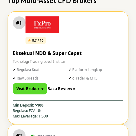
Top Multi-Asset CFD Brokers
#1
8.7 / 10
Eksekusi NDD & Super Cepat
Teknologi Trading Level Institusi
Regulasi Kuat
Platform Lengkap
Raw Spreads
cTrader & MT5
Visit Broker ➜
Baca Review »
Min Deposit:
$100
Regulasi: FCA UK
Max Leverage: 1:500
#2