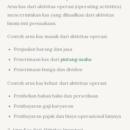
Arus kas dari aktivitas operasi (operating activities)
mencerminkan kas yang dihasilkan dari aktivitas
bisnis inti perusahaan.
Contoh arus kas masuk dari aktivitas operasi:
Penjualan barang dan jasa
Penerimaan kas dari
piutang usaha
Penerimaan bunga dan dividen
Contoh arus kas keluar dari aktivitas operasi:
Pembelian bahan baku dan persediaan
Pembayaran gaji karyawan
Pembayaran pajak dan biaya operasional lainnya
2. Arus Kas dari Aktivitas Investasi