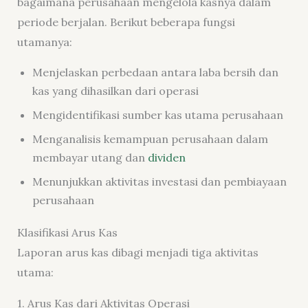
bagaimana perusahaan mengelola kasnya dalam
periode berjalan. Berikut beberapa fungsi
utamanya:
Menjelaskan perbedaan antara laba bersih dan
kas yang dihasilkan dari operasi
Mengidentifikasi sumber kas utama perusahaan
Menganalisis kemampuan perusahaan dalam
membayar utang dan
dividen
Menunjukkan aktivitas investasi dan pembiayaan
perusahaan
Klasifikasi Arus Kas
Laporan arus kas dibagi menjadi tiga aktivitas
utama:
1. Arus Kas dari Aktivitas Operasi