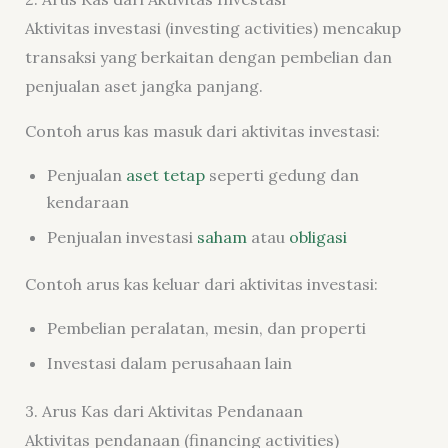
Aktivitas investasi (investing activities) mencakup
transaksi yang berkaitan dengan pembelian dan
penjualan aset jangka panjang.
Contoh arus kas masuk dari aktivitas investasi:
Penjualan
aset tetap
seperti gedung dan
kendaraan
Penjualan investasi
saham
atau
obligasi
Contoh arus kas keluar dari aktivitas investasi:
Pembelian peralatan, mesin, dan properti
Investasi dalam perusahaan lain
3. Arus Kas dari Aktivitas Pendanaan
Aktivitas pendanaan (financing activities)