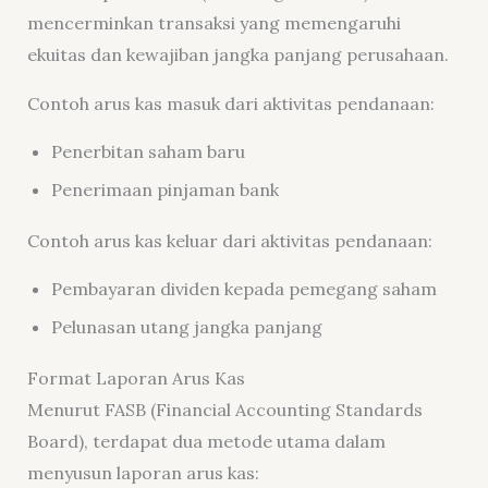
mencerminkan transaksi yang memengaruhi
ekuitas dan kewajiban jangka panjang perusahaan.
Contoh arus kas masuk dari aktivitas pendanaan:
Penerbitan saham baru
Penerimaan pinjaman bank
Contoh arus kas keluar dari aktivitas pendanaan:
Pembayaran dividen kepada pemegang saham
Pelunasan utang jangka panjang
Format Laporan Arus Kas
Menurut FASB (Financial Accounting Standards
Board), terdapat dua metode utama dalam
menyusun laporan arus kas: