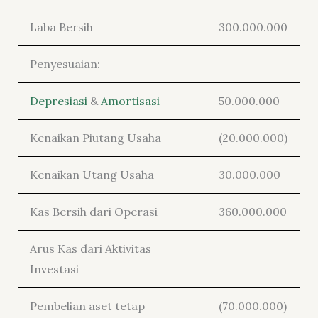
Laba Bersih
300.000.000
Penyesuaian:
Depresiasi
&
Amortisasi
50.000.000
Kenaikan Piutang Usaha
(20.000.000)
Kenaikan Utang Usaha
30.000.000
Kas Bersih dari Operasi
360.000.000
Arus Kas dari Aktivitas
Investasi
Pembelian aset tetap
(70.000.000)