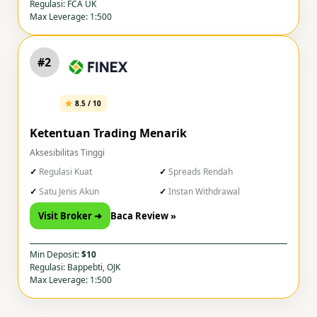
Regulasi: FCA UK
Max Leverage: 1:500
#2
8.5 / 10
Ketentuan Trading Menarik
Aksesibilitas Tinggi
Regulasi Kuat
Spreads Rendah
Satu Jenis Akun
Instan Withdrawal
Visit Broker ➜
Baca Review »
Min Deposit:
$10
Regulasi: Bappebti, OJK
Max Leverage: 1:500