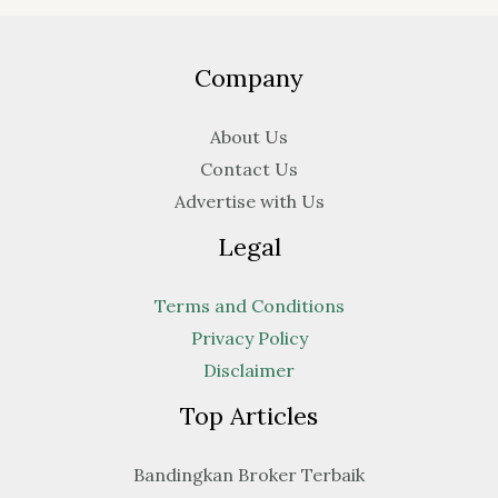
Company
About Us
Contact Us
Advertise with Us
Legal
Terms and Conditions
Privacy Policy
Disclaimer
Top Articles
Bandingkan Broker Terbaik