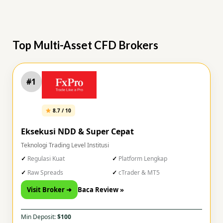
Top Multi-Asset CFD Brokers
#1
8.7 / 10
Eksekusi NDD & Super Cepat
Teknologi Trading Level Institusi
Regulasi Kuat
Platform Lengkap
Raw Spreads
cTrader & MT5
Visit Broker ➜
Baca Review »
Min Deposit:
$100