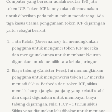
Computer yang beredar adalah sekitar 190 juta
token ICP. Token ICP lainnya akan direncanakan
untuk diberikan pada tahun-tahun mendatang. Ada
tiga kasus utama penggunaan token ICP di jaringan
yaitu sebagai berikut.
Tata Kelola (Governance). Ini memungkinkan
pengguna untuk mengunci token ICP mereka
dan menggunakannya untuk membuat Neuron –
digunakan untuk memilih tata kelola jaringan.
Biaya tabung (Canister Fees). Ini memungkinkan
pengguna untuk mengonversi token ICP mereka
menjadi Siklus. Berbeda dari token ICP, siklus
memiliki harga jangka panjang yang relatif stabil,
dan dapat digunakan untuk membayar biaya
tabung di jaringan. Nilai 1 ICP = 1 triliun siklus.
Siklus yang digunakan lalu dibakar untuk menjaga