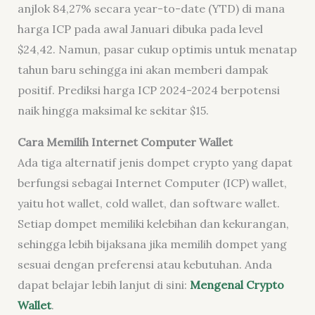
anjlok 84,27% secara year-to-date (YTD) di mana
harga ICP pada awal Januari dibuka pada level
$24,42. Namun, pasar cukup optimis untuk menatap
tahun baru sehingga ini akan memberi dampak
positif. Prediksi harga ICP 2024-2024 berpotensi
naik hingga maksimal ke sekitar $15.
Cara Memilih Internet Computer Wallet
Ada tiga alternatif jenis dompet crypto yang dapat
berfungsi sebagai Internet Computer (ICP) wallet,
yaitu hot wallet, cold wallet, dan software wallet.
Setiap dompet memiliki kelebihan dan kekurangan,
sehingga lebih bijaksana jika memilih dompet yang
sesuai dengan preferensi atau kebutuhan. Anda
dapat belajar lebih lanjut di sini:
Mengenal Crypto
Wallet
.