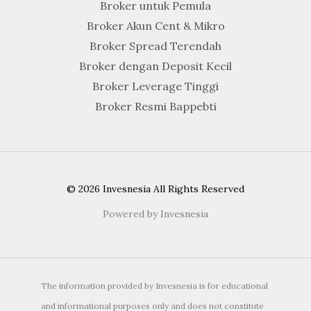
Broker untuk Pemula
Broker Akun Cent & Mikro
Broker Spread Terendah
Broker dengan Deposit Kecil
Broker Leverage Tinggi
Broker Resmi Bappebti
© 2026 Invesnesia All Rights Reserved
Powered by Invesnesia
The information provided by Invesnesia is for educational
and informational purposes only and does not constitute