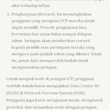
nilai terhadap inflasi.
Penghargaan (Reward). Ini memungkinkan
pengguna yang mengunci ICP mereka untuk
dapat memilih. Periode penguncian bisa
bervariasi dari enam bulan sampai delapan
tahun. Jaringan akan memberikan reward
kepada pemilih atas partisipasi mereka yang
mengacu pada jumlah token yang dikunci. Selain
itu, pusat data memperoleh hadiah untuk
mengamankan jaringan.
Untuk menjadi node di jaringan ICP, pengguna
terlebih dahulu harus mengajukan Data Center ID
(DCID) di Network Nervous System (NNS).
Pengguna juga harus menguasai mesin, menginstal
protokol, dan menautkan node dengan jaringan.