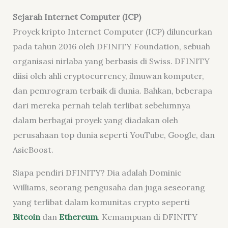
Sejarah Internet Computer (ICP)
Proyek kripto Internet Computer (ICP) diluncurkan
pada tahun 2016 oleh DFINITY Foundation, sebuah
organisasi nirlaba yang berbasis di Swiss. DFINITY
diisi oleh ahli cryptocurrency, ilmuwan komputer,
dan pemrogram terbaik di dunia. Bahkan, beberapa
dari mereka pernah telah terlibat sebelumnya
dalam berbagai proyek yang diadakan oleh
perusahaan top dunia seperti YouTube, Google, dan
AsicBoost.
Siapa pendiri DFINITY? Dia adalah Dominic
Williams, seorang pengusaha dan juga seseorang
yang terlibat dalam komunitas crypto seperti
Bitcoin
dan
Ethereum
. Kemampuan di DFINITY