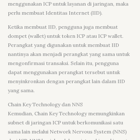
menggunakan ICP untuk layanan di jaringan, maka
perlu membuat Identitas Internet (IID).
Ketika membuat IID, pengguna juga membuat
dompet (wallet) untuk token ICP atau ICP wallet.
Perangkat yang digunakan untuk membuat IID
nantinya akan menjadi perangkat yang sama untuk
mengonfirmasi transaksi. Selain itu, pengguna
dapat menggunakan perangkat tersebut untuk
menyinkronkan dengan perangkat lain dalam IID
yang sama.
Chain Key Technology dan NNS
Kemudian, Chain Key Technology memungkinkan
subnet di jaringan ICP untuk berkomunikasi satu
sama lain melalui Network Nervous System (NNS)