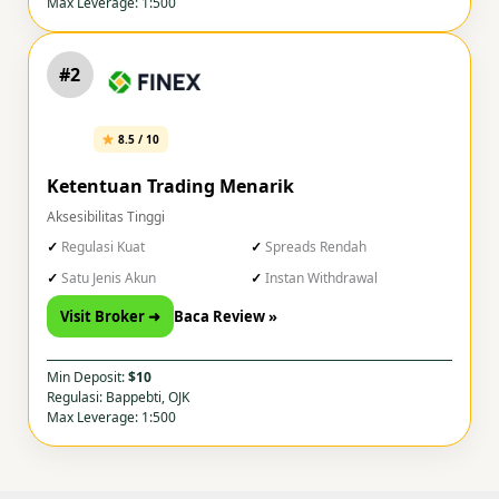
Max Leverage: 1:500
#2
8.5 / 10
Ketentuan Trading Menarik
Aksesibilitas Tinggi
Regulasi Kuat
Spreads Rendah
Satu Jenis Akun
Instan Withdrawal
Visit Broker ➜
Baca Review »
Min Deposit:
$10
Regulasi: Bappebti, OJK
Max Leverage: 1:500