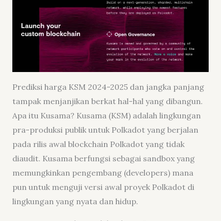
Prediksi harga KSM 2024-2025 dan jangka panjang
tampak menjanjikan berkat hal-hal yang dibangun.
Apa itu Kusama? Kusama (KSM) adalah lingkungan
pra-produksi publik untuk Polkadot yang berjalan
pada rilis awal blockchain Polkadot yang tidak
diaudit. Kusama berfungsi sebagai
sandbox
yang
memungkinkan pengembang (
developers
) mana
pun untuk menguji versi awal proyek Polkadot di
lingkungan yang nyata dan hidup.