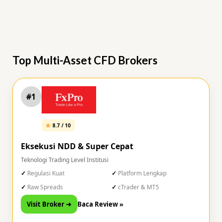
Top Multi-Asset CFD Brokers
#1
8.7 / 10
Eksekusi NDD & Super Cepat
Teknologi Trading Level Institusi
Regulasi Kuat
Platform Lengkap
Raw Spreads
cTrader & MT5
Visit Broker ➜
Baca Review »