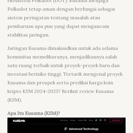
ekosistem Polkadot (DOT). Kusama menjaga
Polkadot tetap aman dengan berfungsi sebagai
sistem peringatan tentang masalah atau
pembaruan apa pun yang dapat mengancam
stabilitas jaringan.
Jaringan Kusama dimaksudkan untuk ada selama
komunitas memeliharanya, menjadikannya salah
satu ruang terbaik untuk proyek-proyek baru dan
investasi berisiko tinggi. Tertarik mengenal proyek
Kusama dan prospek serta prediksi harga koin
kripto KSM 2024-2025? Berikut
review
Kusama
(KSM).
Apa Itu Kusama (KSM)?