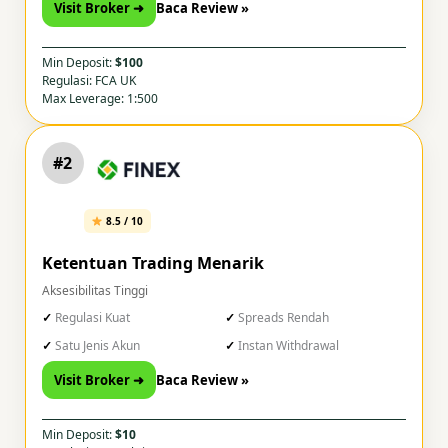
Visit Broker ➜
Baca Review »
Min Deposit:
$100
Regulasi: FCA UK
Max Leverage: 1:500
#2
8.5 / 10
Ketentuan Trading Menarik
Aksesibilitas Tinggi
Regulasi Kuat
Spreads Rendah
Satu Jenis Akun
Instan Withdrawal
Visit Broker ➜
Baca Review »
Min Deposit:
$10