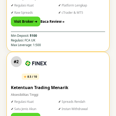
Regulasi Kuat
Platform Lengkap
Raw Spreads
cTrader & MT5
Visit Broker ➜
Baca Review »
Min Deposit:
$100
Regulasi: FCA UK
Max Leverage: 1:500
#2
8.5 / 10
Ketentuan Trading Menarik
Aksesibilitas Tinggi
Regulasi Kuat
Spreads Rendah
Satu Jenis Akun
Instan Withdrawal