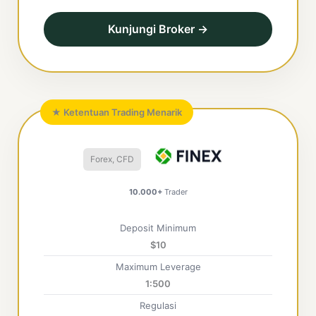
Kunjungi Broker →
★ Ketentuan Trading Menarik
Forex, CFD
10.000+
Trader
Deposit Minimum
$10
Maximum Leverage
1:500
Regulasi