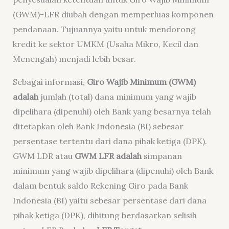
(GWM)-LFR diubah dengan memperluas komponen
pendanaan. Tujuannya yaitu untuk mendorong
kredit ke sektor UMKM (Usaha Mikro, Kecil dan
Menengah) menjadi lebih besar.
Sebagai informasi,
Giro Wajib Minimum (GWM)
adalah
jumlah (total) dana minimum yang wajib
dipelihara (dipenuhi) oleh Bank yang besarnya telah
ditetapkan oleh Bank Indonesia (BI) sebesar
persentase tertentu dari dana pihak ketiga (DPK).
GWM LDR atau
GWM LFR adalah
simpanan
minimum yang wajib dipelihara (dipenuhi) oleh Bank
dalam bentuk saldo Rekening Giro pada Bank
Indonesia (BI) yaitu sebesar persentase dari dana
pihak ketiga (DPK), dihitung berdasarkan selisih