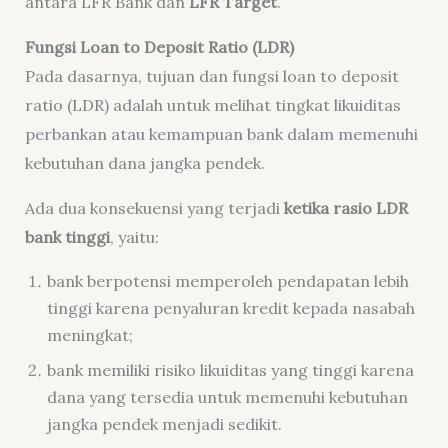
antara LFR Bank dan
LFR Target
.
Fungsi Loan to Deposit Ratio (LDR)
Pada dasarnya, tujuan dan fungsi loan to deposit
ratio (LDR) adalah untuk melihat tingkat likuiditas
perbankan atau kemampuan bank dalam memenuhi
kebutuhan dana jangka pendek.
Ada dua konsekuensi yang terjadi
ketika rasio LDR
bank tinggi
, yaitu:
bank berpotensi memperoleh pendapatan lebih
tinggi karena penyaluran kredit kepada nasabah
meningkat;
bank memiliki risiko likuiditas yang tinggi karena
dana yang tersedia untuk memenuhi kebutuhan
jangka pendek menjadi sedikit.