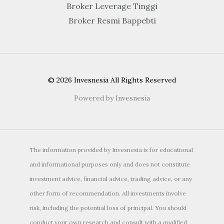
Broker Leverage Tinggi
Broker Resmi Bappebti
© 2026 Invesnesia All Rights Reserved
Powered by Invesnesia
The information provided by Invesnesia is for educational
and informational purposes only and does not constitute
investment advice, financial advice, trading advice, or any
other form of recommendation. All investments involve
risk, including the potential loss of principal. You should
conduct your own research and consult with a qualified