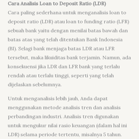
Cara Analisis Loan to Deposit Ratio (LDR)
Cara paling sederhana untuk menganalisis loan to
deposit ratio (LDR) atau loan to funding ratio (LFR)
sebuah bank yaitu dengan menilai batas bawah dan
batas atas yang telah ditentukan Bank Indonesia
(BI). Selagi bank menjaga batas LDR atau LFR
tersebut, maka likuiditas bank terjamin. Namun, ada
konsekuensi jika LDR dan LFR bank yang terlalu
rendah atau terlalu tinggi, seperti yang telah
dijelaskan sebelumnya.
Untuk menganalisis lebih jauh, Anda dapat
menggunakan metode analisis tren dan analisis
perbandingan industri. Analisis tren digunakan
untuk mengukur nilai rasio keuangan (dalam hal ini
LDR) selama periode tertentu, misalnya 5 tahun.