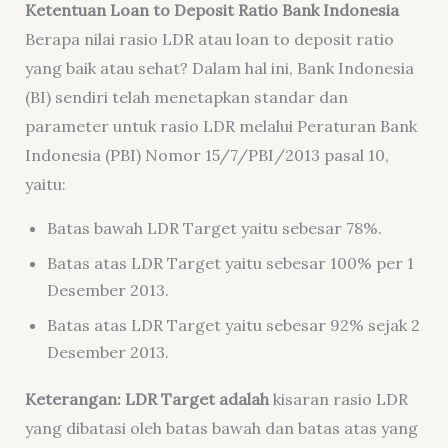
Ketentuan Loan to Deposit Ratio Bank Indonesia
Berapa nilai rasio LDR atau loan to deposit ratio
yang baik atau sehat? Dalam hal ini, Bank Indonesia
(BI) sendiri telah menetapkan standar dan
parameter untuk rasio LDR melalui Peraturan Bank
Indonesia (PBI) Nomor 15/7/PBI/2013 pasal 10,
yaitu:
Batas bawah LDR Target yaitu sebesar 78%.
Batas atas LDR Target yaitu sebesar 100% per 1
Desember 2013.
Batas atas LDR Target yaitu sebesar 92% sejak 2
Desember 2013.
Keterangan:
LDR Target adalah
kisaran rasio LDR
yang dibatasi oleh batas bawah dan batas atas yang