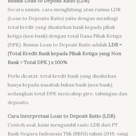
Rumus Loan to Deposit Ratio (LDR)
Secara umum, cara menghitung atau rumus LDR
(Loan to Deposits Ratio) yaitu dengan membagi
total kredit yang disalurkan bank kepada pihak
ketiga (non bank) dengan total Dana Pihak Ketiga
(DPK). Rumus Loan to Deposit Ratio adalah
LDR =
(Total Kredit Bank kepada Pihak Ketiga yang Non
Bank ÷ Total DPK ) x 100%
Perlu dicatat: total kredit bank yang disalurkan
hanya kepada nasabah bukan bank (non bank),
sedangkan total DPK mencakup giro, tabungan dan
deposito.
Cara Interpretasi Loan to Deposit Ratio (LDR)
Contoh soal, kami mengambil rasio LDR dari PT
Bank Negara Indonesia Tbk (BBNI) tahun 2019, yang