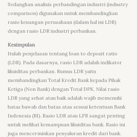
Sedangkan analisis perbandingan industri (industry
comparison) digunakan untuk membandingkan
rasio keuangan perusahaan (dalam hal ini LDR)
dengan rasio LDR industri perbankan.
Kesimpulan
Itulah penjelasan tentang loan to deposit ratio
(LDR). Pada dasarnya, rasio LDR adalah indikator
likuiditas perbankan. Rumus LDR yaitu
membandingkan Total Kredit Bank kepada Pihak
Ketiga (Non Bank) dengan Total DPK. Nilai rasio
LDR yang sehat atau baik adalah wajib memenuhi
batas bawah dan batas atas sesuai ketentuan Bank
Indonesia (BI). Rasio LDR atau LFR sangat penting
untuk melihat kemampuan likuiditas bank. Rasio ini
juga mencerminkan penyaluran kredit dari bank.