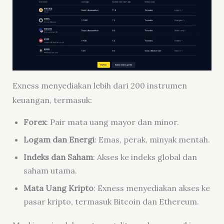
Exness menyediakan lebih dari 200 instrumen
keuangan, termasuk:
Forex
: Pair mata uang mayor dan minor.
Logam dan Energi
: Emas, perak, minyak mentah.
Indeks dan Saham
: Akses ke indeks global dan
saham utama.
Mata Uang Kripto
: Exness menyediakan akses ke
pasar kripto, termasuk Bitcoin dan Ethereum.