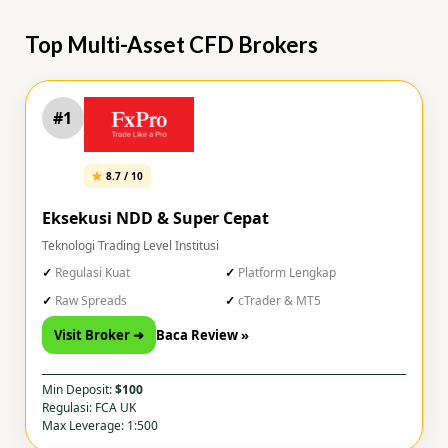
Top Multi-Asset CFD Brokers
#1
8.7 / 10
Eksekusi NDD & Super Cepat
Teknologi Trading Level Institusi
Regulasi Kuat
Platform Lengkap
Raw Spreads
cTrader & MT5
Visit Broker ➜
Baca Review »
Min Deposit:
$100
Regulasi: FCA UK
Max Leverage: 1:500