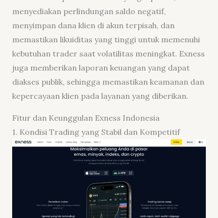
menyediakan perlindungan saldo negatif,
menyimpan dana klien di akun terpisah, dan
memastikan likuiditas yang tinggi untuk memenuhi
kebutuhan trader saat volatilitas meningkat. Exness
juga memberikan laporan keuangan yang dapat
diakses publik, sehingga memastikan keamanan dan
kepercayaan klien pada layanan yang diberikan.
Fitur dan Keunggulan Exness Indonesia
1. Kondisi Trading yang Stabil dan Kompetitif