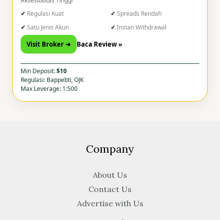
Aksesibilitas Tinggi
Regulasi Kuat
Spreads Rendah
Satu Jenis Akun
Instan Withdrawal
Visit Broker ➜
Baca Review »
Min Deposit:
$10
Regulasi: Bappebti, OJK
Max Leverage: 1:500
Company
About Us
Contact Us
Advertise with Us