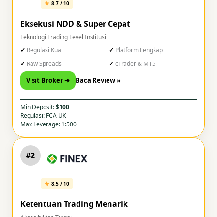
8.7 / 10
Eksekusi NDD & Super Cepat
Teknologi Trading Level Institusi
Regulasi Kuat
Platform Lengkap
Raw Spreads
cTrader & MT5
Visit Broker ➜
Baca Review »
Min Deposit:
$100
Regulasi: FCA UK
Max Leverage: 1:500
#2
8.5 / 10
Ketentuan Trading Menarik