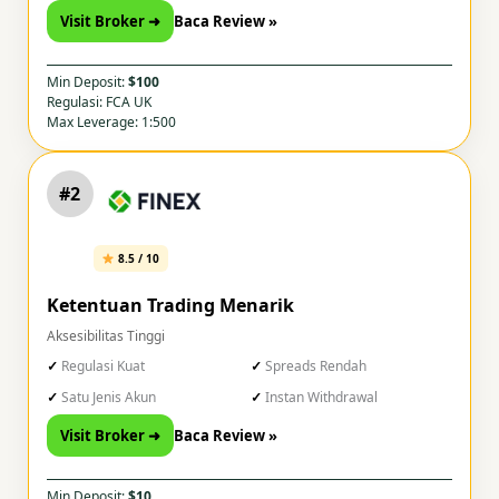
Visit Broker ➜
Baca Review »
Min Deposit:
$100
Regulasi: FCA UK
Max Leverage: 1:500
#2
8.5 / 10
Ketentuan Trading Menarik
Aksesibilitas Tinggi
Regulasi Kuat
Spreads Rendah
Satu Jenis Akun
Instan Withdrawal
Visit Broker ➜
Baca Review »
Min Deposit:
$10