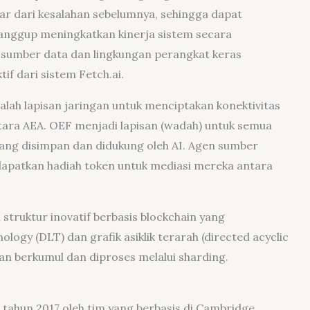
ar dari kesalahan sebelumnya, sehingga dapat
 sanggup meningkatkan kinerja sistem secara
e sumber data dan lingkungan perangkat keras
if dari sistem Fetch.ai.
lah lapisan jaringan untuk menciptakan konektivitas
tara AEA. OEF menjadi lapisan (wadah) untuk semua
ang disimpan dan didukung oleh AI. Agen sumber
dapatkan hadiah token untuk mediasi mereka antara
struktur inovatif berbasis blockchain yang
ogy (DLT) dan grafik asiklik terarah (directed acyclic
ngan berkumul dan diproses melalui sharding.
 tahun 2017 oleh tim yang berbasis di Cambridge,