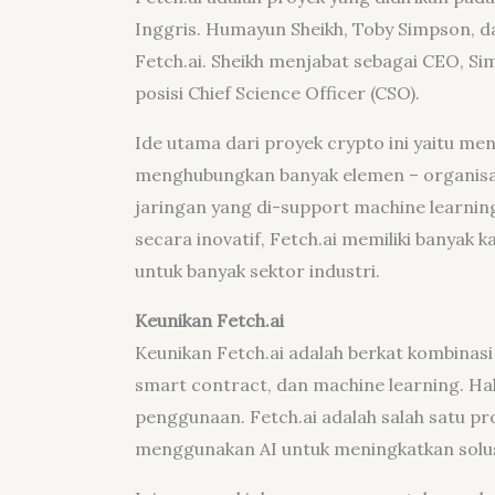
Inggris. Humayun Sheikh, Toby Simpson, d
Fetch.ai. Sheikh menjabat sebagai CEO, 
posisi Chief Science Officer (CSO).
Ide utama dari proyek crypto ini yaitu m
menghubungkan banyak elemen – organisasi,
jaringan yang di-support machine learnin
secara inovatif, Fetch.ai memiliki banyak
untuk banyak sektor industri.
Keunikan Fetch.ai
Keunikan Fetch.ai adalah berkat kombinasi i
smart contract, dan machine learning. Ha
penggunaan. Fetch.ai adalah salah satu pr
menggunakan AI untuk meningkatkan solusi 