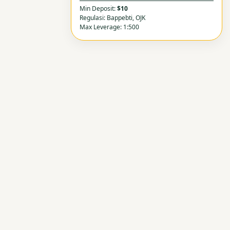
Min Deposit:
$10
Regulasi: Bappebti, OJK
Max Leverage: 1:500