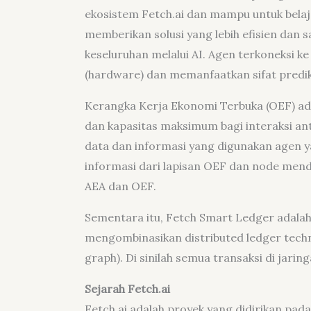
ekosistem Fetch.ai dan mampu untuk belaj
memberikan solusi yang lebih efisien dan
keseluruhan melalui AI. Agen terkoneksi k
(hardware) dan memanfaatkan sifat predikt
Kerangka Kerja Ekonomi Terbuka (OEF) ada
dan kapasitas maksimum bagi interaksi an
data dan informasi yang digunakan agen y
informasi dari lapisan OEF dan node men
AEA dan OEF.
Sementara itu, Fetch Smart Ledger adalah 
mengombinasikan distributed ledger technol
graph). Di sinilah semua transaksi di jari
Sejarah Fetch.ai
Fetch.ai adalah proyek yang didirikan pada