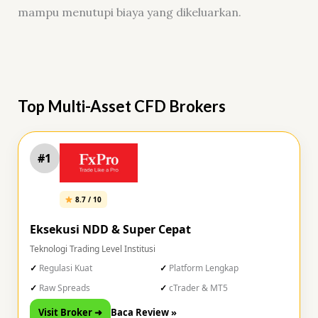
mampu menutupi biaya yang dikeluarkan.
Top Multi-Asset CFD Brokers
#1
8.7 / 10
Eksekusi NDD & Super Cepat
Teknologi Trading Level Institusi
Regulasi Kuat
Platform Lengkap
Raw Spreads
cTrader & MT5
Visit Broker ➜
Baca Review »