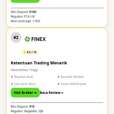
Min Deposit:
$100
Regulasi: FCA UK
Max Leverage: 1:500
#2
8.5 / 10
Ketentuan Trading Menarik
Aksesibilitas Tinggi
Regulasi Kuat
Spreads Rendah
Satu Jenis Akun
Instan Withdrawal
Visit Broker ➜
Baca Review »
Min Deposit:
$10
Regulasi: Bappebti, OJK