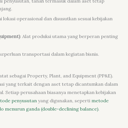
i penyusutan, tanah termasuk dalam aset tetap
njang.
i lokasi operasional dan disusutkan sesuai kebijakan
quipment)
: Alat produksi utama yang berperan penting
keperluan transportasi dalam kegiatan bisnis.
atat sebagai Property, Plant, and Equipment (PP&E).
asi yang terkait dengan aset tetap dicantumkan dalam
al. Setiap perusahaan biasanya menetapkan kebijakan
tode penyusutan
yang digunakan, seperti
metode
o menurun ganda (double-declining balance)
.