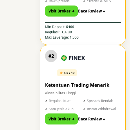
Raw Spreads
cTrader & MT5
Visit Broker ➜
Baca Review »
Min Deposit:
$100
Regulasi: FCA UK
Max Leverage: 1:500
#2
8.5 / 10
Ketentuan Trading Menarik
Aksesibilitas Tinggi
Regulasi Kuat
Spreads Rendah
Satu Jenis Akun
Instan Withdrawal
Visit Broker ➜
Baca Review »