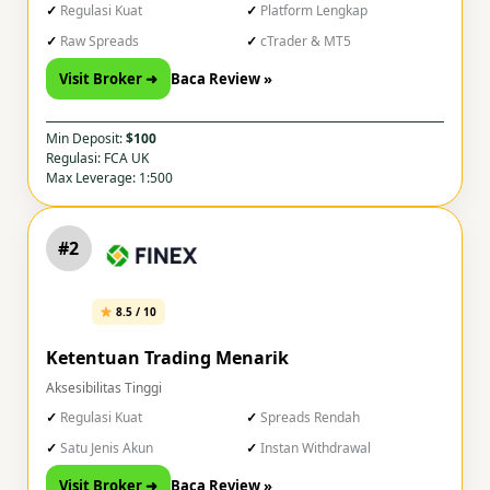
Regulasi Kuat
Platform Lengkap
Raw Spreads
cTrader & MT5
Visit Broker ➜
Baca Review »
Min Deposit:
$100
Regulasi: FCA UK
Max Leverage: 1:500
#2
8.5 / 10
Ketentuan Trading Menarik
Aksesibilitas Tinggi
Regulasi Kuat
Spreads Rendah
Satu Jenis Akun
Instan Withdrawal
Visit Broker ➜
Baca Review »