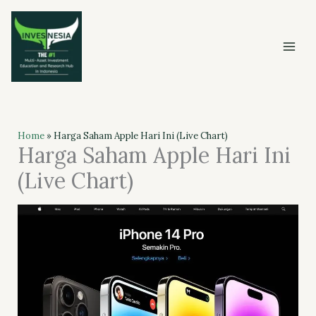
Skip
to
content
Home
»
Harga Saham Apple Hari Ini (Live Chart)
Harga Saham Apple Hari Ini
(Live Chart)