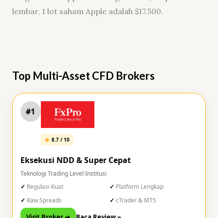
lembar, 1 lot saham Apple adalah $17.500.
Top Multi-Asset CFD Brokers
#1
8.7 / 10
Eksekusi NDD & Super Cepat
Teknologi Trading Level Institusi
Regulasi Kuat
Platform Lengkap
Raw Spreads
cTrader & MT5
Visit Broker ➜
Baca Review »