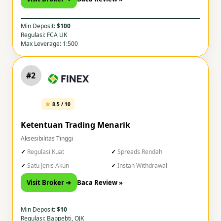
Min Deposit:
$100
Regulasi: FCA UK
Max Leverage: 1:500
#2
8.5 / 10
Ketentuan Trading Menarik
Aksesibilitas Tinggi
Regulasi Kuat
Spreads Rendah
Satu Jenis Akun
Instan Withdrawal
Visit Broker ➜
Baca Review »
Min Deposit:
$10
Regulasi: Bappebti, OJK