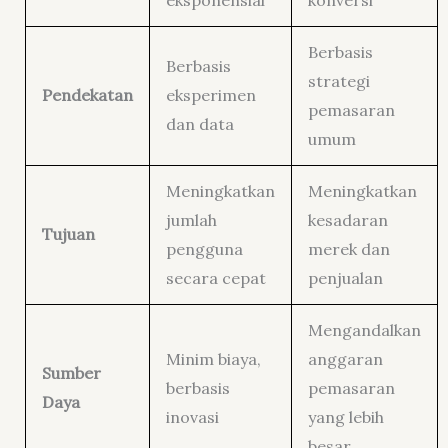
eksponensial
konversi
Berbasis
Berbasis
strategi
Pendekatan
eksperimen
pemasaran
dan data
umum
Meningkatkan
Meningkatkan
jumlah
kesadaran
Tujuan
pengguna
merek dan
secara cepat
penjualan
Mengandalkan
Minim biaya,
anggaran
Sumber
berbasis
pemasaran
Daya
inovasi
yang lebih
besar