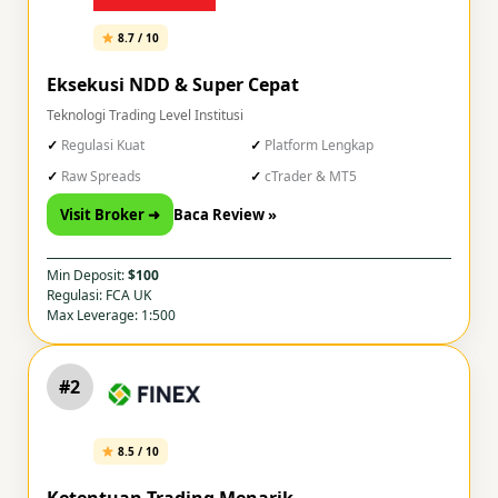
8.7 / 10
Eksekusi NDD & Super Cepat
Teknologi Trading Level Institusi
Regulasi Kuat
Platform Lengkap
Raw Spreads
cTrader & MT5
Visit Broker ➜
Baca Review »
Min Deposit:
$100
Regulasi: FCA UK
Max Leverage: 1:500
#2
8.5 / 10
Ketentuan Trading Menarik