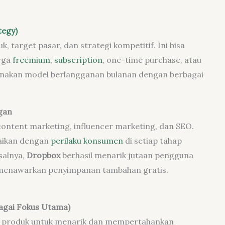
tegy)
 target pasar, dan strategi kompetitif. Ini bisa
rga
freemium
,
subscription
, one-time purchase, atau
akan model berlangganan bulanan dengan berbagai
gan
content marketing, influencer marketing, dan SEO.
aikan dengan
perilaku konsumen
di setiap tahap
salnya,
Dropbox
berhasil menarik jutaan pengguna
g menawarkan penyimpanan tambahan gratis.
agai Fokus Utama)
n produk untuk menarik dan mempertahankan