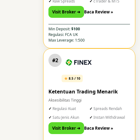
Raw Spreads
cTrader & MT5
Visit Broker ➜
Baca Review »
Min Deposit:
$100
Regulasi: FCA UK
Max Leverage: 1:500
#2
8.5 / 10
Ketentuan Trading Menarik
Aksesibilitas Tinggi
Regulasi Kuat
Spreads Rendah
Satu Jenis Akun
Instan Withdrawal
Visit Broker ➜
Baca Review »