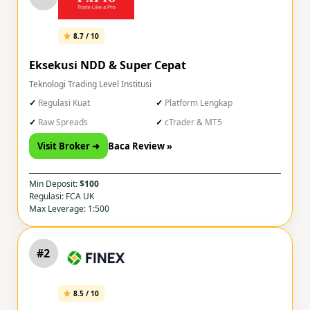
8.7 / 10
Eksekusi NDD & Super Cepat
Teknologi Trading Level Institusi
Regulasi Kuat
Platform Lengkap
Raw Spreads
cTrader & MT5
Visit Broker ➜
Baca Review »
Min Deposit:
$100
Regulasi: FCA UK
Max Leverage: 1:500
#2
8.5 / 10