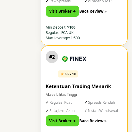
Raw Spreads
cTrader & MT5
Visit Broker ➜
Baca Review »
Min Deposit:
$100
Regulasi: FCA UK
Max Leverage: 1:500
#2
8.5 / 10
Ketentuan Trading Menarik
Aksesibilitas Tinggi
Regulasi Kuat
Spreads Rendah
Satu Jenis Akun
Instan Withdrawal
Visit Broker ➜
Baca Review »