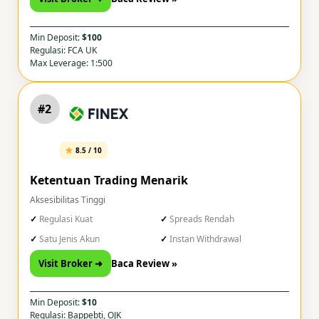
Min Deposit:
$100
Regulasi: FCA UK
Max Leverage: 1:500
#2
8.5 / 10
Ketentuan Trading Menarik
Aksesibilitas Tinggi
Regulasi Kuat
Spreads Rendah
Satu Jenis Akun
Instan Withdrawal
Visit Broker ➜
Baca Review »
Min Deposit:
$10
Regulasi: Bappebti, OJK