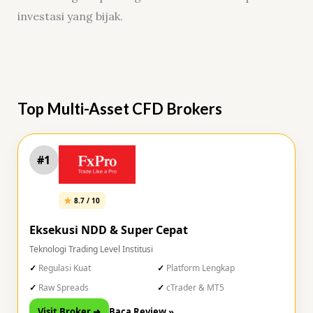
investasi yang bijak.
Top Multi-Asset CFD Brokers
#1
8.7 / 10
Eksekusi NDD & Super Cepat
Teknologi Trading Level Institusi
Regulasi Kuat
Platform Lengkap
Raw Spreads
cTrader & MT5
Visit Broker ➜
Baca Review »