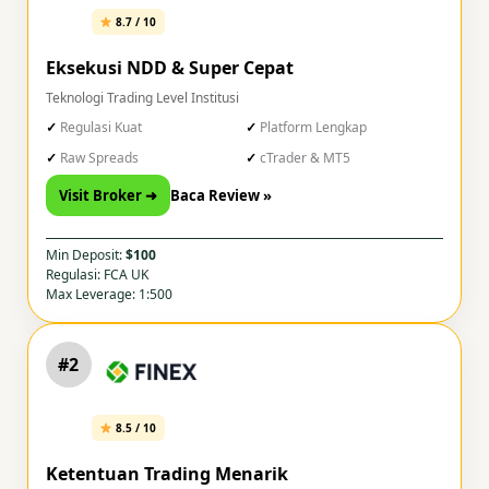
8.7 / 10
Eksekusi NDD & Super Cepat
Teknologi Trading Level Institusi
Regulasi Kuat
Platform Lengkap
Raw Spreads
cTrader & MT5
Visit Broker ➜
Baca Review »
Min Deposit:
$100
Regulasi: FCA UK
Max Leverage: 1:500
#2
8.5 / 10
Ketentuan Trading Menarik