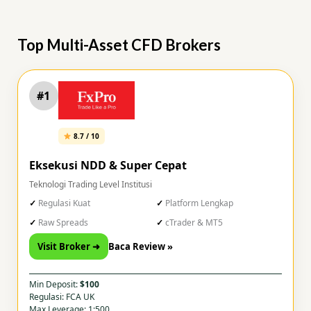
Top Multi-Asset CFD Brokers
#1
8.7 / 10
Eksekusi NDD & Super Cepat
Teknologi Trading Level Institusi
Regulasi Kuat
Platform Lengkap
Raw Spreads
cTrader & MT5
Visit Broker ➜
Baca Review »
Min Deposit:
$100
Regulasi: FCA UK
Max Leverage: 1:500