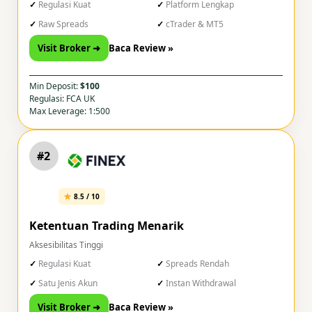
Regulasi Kuat
Platform Lengkap
Raw Spreads
cTrader & MT5
Visit Broker ➜
Baca Review »
Min Deposit:
$100
Regulasi: FCA UK
Max Leverage: 1:500
#2
8.5 / 10
Ketentuan Trading Menarik
Aksesibilitas Tinggi
Regulasi Kuat
Spreads Rendah
Satu Jenis Akun
Instan Withdrawal
Visit Broker ➜
Baca Review »