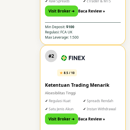
Raw Spreads
cTrader & MT5
Visit Broker ➜
Baca Review »
Min Deposit:
$100
Regulasi: FCA UK
Max Leverage: 1:500
#2
8.5 / 10
Ketentuan Trading Menarik
Aksesibilitas Tinggi
Regulasi Kuat
Spreads Rendah
Satu Jenis Akun
Instan Withdrawal
Visit Broker ➜
Baca Review »