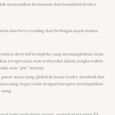
ntuk memastikan keamanan dan keandalan broker
tion dan forex trading dari berbagai aspek utama:
strumen derivatif kompleks yang memungkinkan Anda
an terapresiasi atau terkoreksi dalam jangka waktu
aik) atau “put” (turun).
 pasar mata uang global di mana trader membeli dan
mata uang negara lain dengan harapan mendapatkan
 uang.
ai jenis underlying assets, seperti mata uang FX,