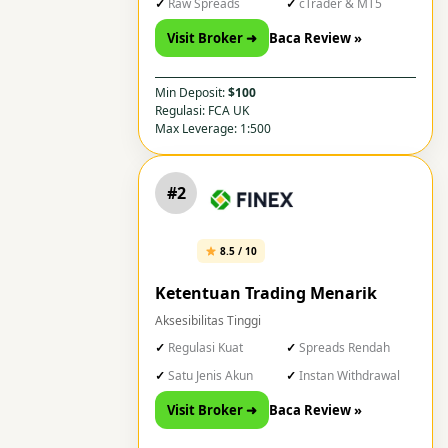
Raw Spreads
cTrader & MT5
Visit Broker ➜
Baca Review »
Min Deposit:
$100
Regulasi: FCA UK
Max Leverage: 1:500
#2
8.5 / 10
Ketentuan Trading Menarik
Aksesibilitas Tinggi
Regulasi Kuat
Spreads Rendah
Satu Jenis Akun
Instan Withdrawal
Visit Broker ➜
Baca Review »