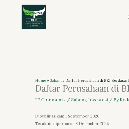
Skip
to
content
Home
»
Saham
»
Daftar Perusahaan di BEI Berdasar
Daftar Perusahaan di B
27 Comments
/
Saham
,
Investasi
/ By
Red
Dipublikasikan: 1 September 2020
Terakhir diperbarui: 8 December 2025