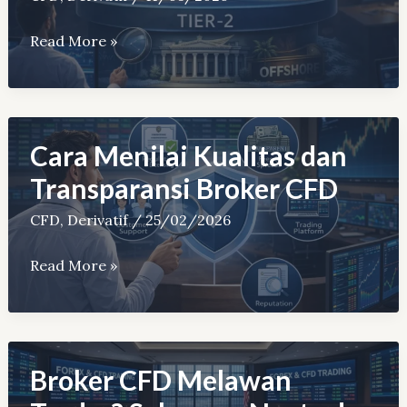
Regulasi
Read More »
Broker
CFD:
Bedanya
Tier-
Cara Menilai Kualitas dan
1
Transparansi Broker CFD
(FCA,
CFD
,
Derivatif
/
25/02/2026
ASIC),
Tier-
Cara
Read More »
2
Menilai
(CySEC),
Kualitas
Tier-
dan
3
Transparansi
Broker CFD Melawan
(Offshore)
Broker