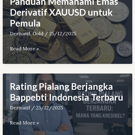
Panduan Memahami Emas
Perbedaannya
Derivatif XAUUSD untuk
Pemula
Derivatif
,
Gold
/
25/12/2025
Panduan
Read More »
Memahami
Emas
Derivatif
XAUUSD
Rating Pialang Berjangka
untuk
Bappebti Indonesia Terbaru
Pemula
Derivatif
/
25/12/2025
Rating
Read More »
Pialang