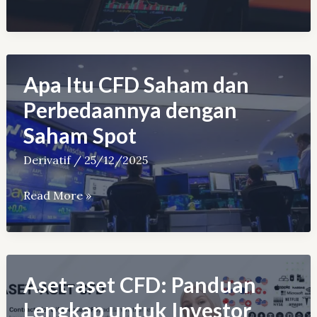
Itu
CFD
Crypto
dan
Apa Itu CFD Saham dan
Perbedaannya
Perbedaannya dengan
dengan
Saham Spot
Spot
Kripto
Derivatif
/
25/12/2025
Apa
Read More »
Itu
CFD
Saham
dan
Aset-aset CFD: Panduan
Perbedaannya
Lengkap untuk Investor