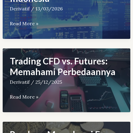
Kerugian
Derivatif
/
13/03/2026
Trader?
Top
Read More »
6
Broker
Derivatif
CFD
Trading CFD vs. Futures:
Multi-
Memahami Perbedaannya
Aset
Derivatif
/
25/12/2025
Terbaik
di
Trading
Read More »
Indonesia
CFD
vs.
Futures:
Memahami