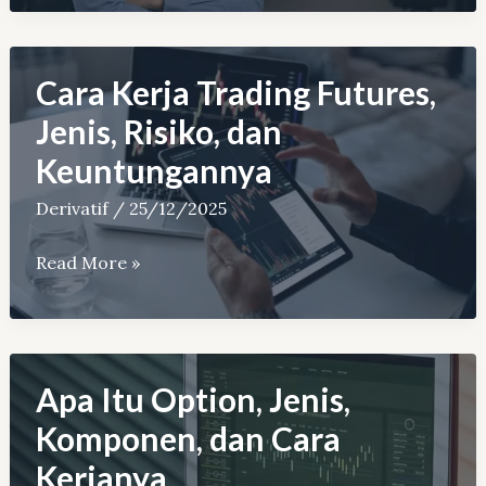
Berjangka
Bappebti
Indonesia
Cara Kerja Trading Futures,
Terbaru
Jenis, Risiko, dan
Keuntungannya
Derivatif
/
25/12/2025
Cara
Read More »
Kerja
Trading
Futures,
Jenis,
Apa Itu Option, Jenis,
Risiko,
Komponen, dan Cara
dan
Kerjanya
Keuntungannya