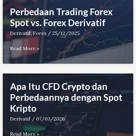
Manfaat,
Perbedaan Trading Forex
dan
Spot vs. Forex Derivatif
Risikonya
Derivatif
,
Forex
/
25/12/2025
Perbedaan
Read More »
Trading
Forex
Spot
vs.
Apa Itu CFD Crypto dan
Forex
Perbedaannya dengan Spot
Derivatif
Kripto
Derivatif
/
07/03/2026
Apa
Read More »