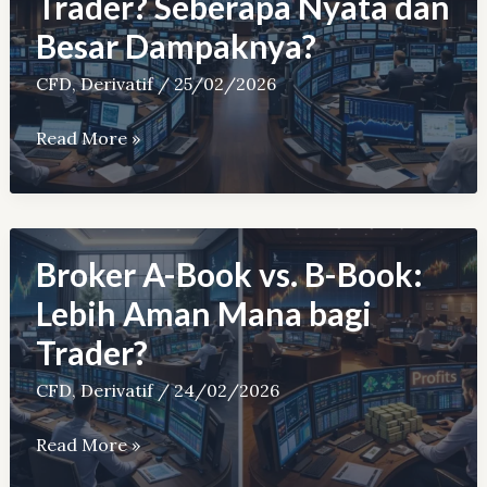
Trader? Seberapa Nyata dan
CFD
Besar Dampaknya?
CFD
,
Derivatif
/
25/02/2026
Broker
Read More »
CFD
Melawan
Trader?
Seberapa
Broker A-Book vs. B-Book:
Nyata
Lebih Aman Mana bagi
dan
Trader?
Besar
Dampaknya?
CFD
,
Derivatif
/
24/02/2026
Broker
Read More »
A-