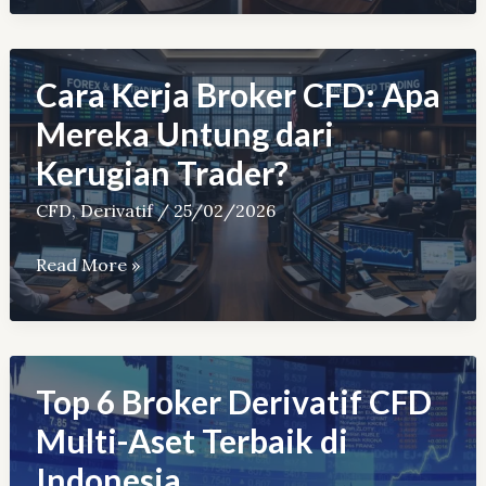
Book
vs.
B-
Cara Kerja Broker CFD: Apa
Book:
Mereka Untung dari
Lebih
Kerugian Trader?
Aman
Mana
CFD
,
Derivatif
/
25/02/2026
bagi
Cara
Read More »
Trader?
Kerja
Broker
CFD:
Apa
Top 6 Broker Derivatif CFD
Mereka
Multi-Aset Terbaik di
Untung
Indonesia
dari