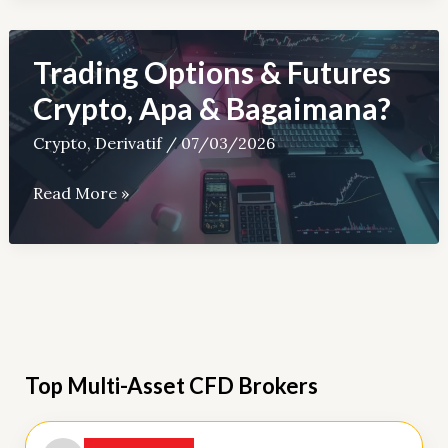
Keuntungan
dan
Risiko
Trading Options & Futures
Trading
Crypto, Apa & Bagaimana?
Emas
Crypto
,
Derivatif
/
07/03/2026
Derivatif
Trading
Read More »
Options
&
Futures
Crypto,
Apa
&
Top Multi-Asset CFD Brokers
Bagaimana?