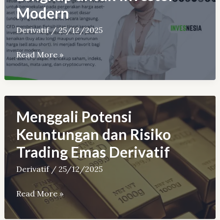
dengan
Modern
Saham
Spot
Derivatif
/
25/12/2025
Aset-
Read More »
aset
CFD:
Panduan
Lengkap
Menggali Potensi
untuk
Keuntungan dan Risiko
Investor
Trading Emas Derivatif
Modern
Derivatif
/
25/12/2025
Menggali
Read More »
Potensi