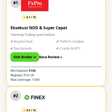
#1
8.7 / 10
Eksekusi NDD & Super Cepat
Teknologi Trading Level Institusi
Regulasi Kuat
Platform Lengkap
Raw Spreads
cTrader & MT5
Visit Broker ➜
Baca Review »
Min Deposit:
$100
Regulasi: FCA UK
Max Leverage: 1:500
#2
8.5 / 10