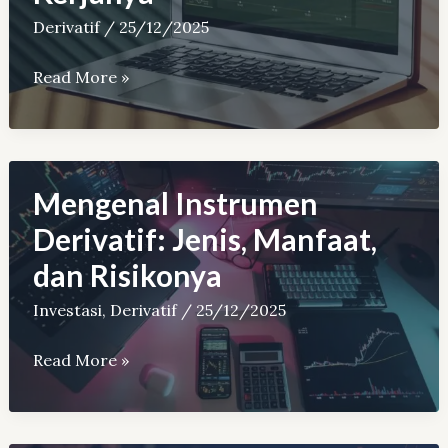
Derivatif
/
25/12/2025
Apa
Read More »
Itu
Option,
Jenis,
Komponen,
Mengenal Instrumen
dan
Derivatif: Jenis, Manfaat,
Cara
dan Risikonya
Kerjanya
Investasi
,
Derivatif
/
25/12/2025
Mengenal
Read More »
Instrumen
Derivatif:
Jenis,