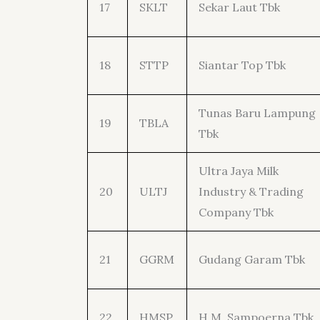
17
SKLT
Sekar Laut Tbk
18
STTP
Siantar Top Tbk
Tunas Baru Lampung
19
TBLA
Tbk
Ultra Jaya Milk
20
ULTJ
Industry & Trading
Company Tbk
21
GGRM
Gudang Garam Tbk
22
HMSP
H.M. Sampoerna Tbk