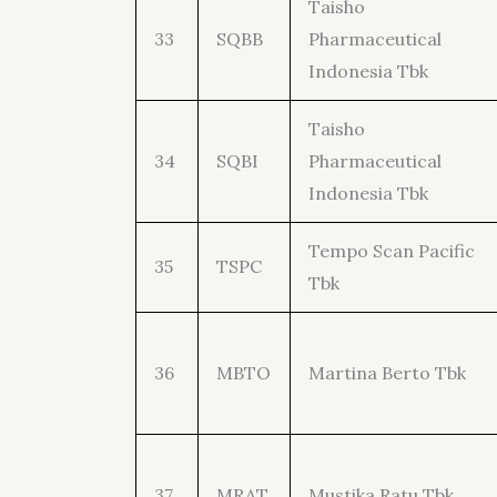
Taisho
33
SQBB
Pharmaceutical
Indonesia Tbk
Taisho
34
SQBI
Pharmaceutical
Indonesia Tbk
Tempo Scan Pacific
35
TSPC
Tbk
36
MBTO
Martina Berto Tbk
37
MRAT
Mustika Ratu Tbk