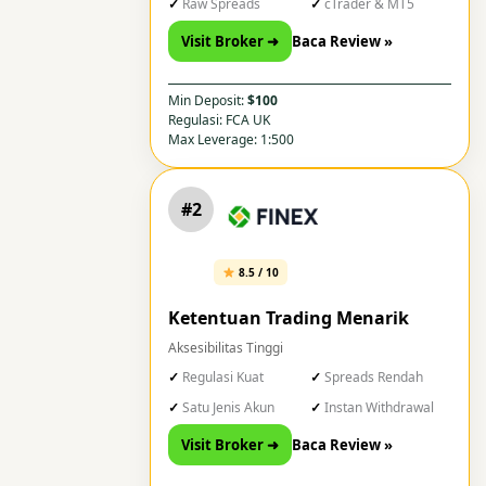
Raw Spreads
cTrader & MT5
Visit Broker ➜
Baca Review »
Min Deposit:
$100
Regulasi: FCA UK
Max Leverage: 1:500
#2
8.5 / 10
Ketentuan Trading Menarik
Aksesibilitas Tinggi
Regulasi Kuat
Spreads Rendah
Satu Jenis Akun
Instan Withdrawal
Visit Broker ➜
Baca Review »