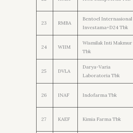
Bentoel Internasional
23
RMBA
Investama+D24 Tbk
Wismilak Inti Makmur
24
WIIM
Tbk
Darya-Varia
25
DVLA
Laboratoria Tbk
26
INAF
Indofarma Tbk
27
KAEF
Kimia Farma Tbk