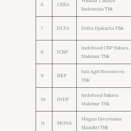
Wilmar Cahaya
6
CEKA
Indonesia Tbk
7
DLTA
Delta Djakarta Tbk
Indofood CBP Sukses
8
ICBP
Makmur Tbk
Inti Agri Resources
9
IIKP
Tbk
Indofood Sukses
10
INDF
Makmur Tbk
Magna Investama
11
MGNA
Mandiri Tbk