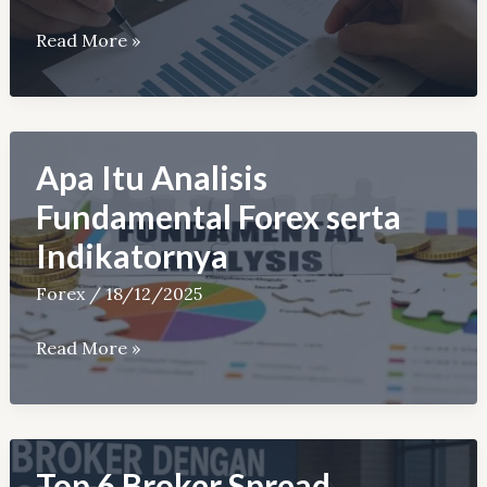
Apa
Read More »
Itu
Non-
Farm
Payrolls
Apa Itu Analisis
(NFP)
Fundamental Forex serta
dan
Indikatornya
Dampaknya
pada
Forex
/
18/12/2025
Forex
Apa
Read More »
Itu
Analisis
Fundamental
Forex
Top 6 Broker Spread