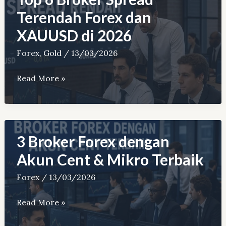
serta
Terendah Forex dan
Indikatornya
XAUUSD di 2026
Forex
,
Gold
/
13/03/2026
Top
Read More »
6
Broker
Spread
Terendah
3 Broker Forex dengan
Forex
Akun Cent & Mikro Terbaik
dan
Forex
/
13/03/2026
XAUUSD
di
3
Read More »
2026
Broker