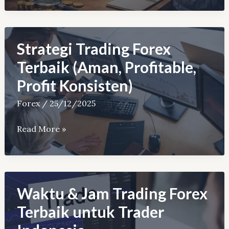
Forex
Terbaik
untuk
Strategi Trading Forex
Pemula
Terbaik (Aman, Profitable,
Profit Konsisten)
Forex
/
25/12/2025
Strategi
Read More »
Trading
Forex
Terbaik
(Aman,
Waktu & Jam Trading Forex
Profitable,
Terbaik untuk Trader
Profit