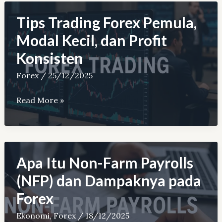
Spread
Forex
Tips Trading Forex Pemula,
&
Modal Kecil, dan Profit
Emas
Konsisten
XAUUSD
Forex
/
25/12/2025
Tips
Read More »
Trading
Forex
Pemula,
Modal
Apa Itu Non-Farm Payrolls
Kecil,
(NFP) dan Dampaknya pada
dan
Forex
Profit
Konsisten
Ekonomi
,
Forex
/
18/12/2025