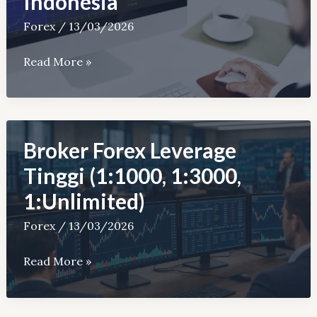
Indonesia
Konsisten)
Forex
/
13/03/2026
Waktu
Read More »
&
Jam
Trading
Forex
Broker Forex Leverage
Terbaik
Tinggi (1:1000, 1:3000,
untuk
1:Unlimited)
Trader
Indonesia
Forex
/
13/03/2026
Broker
Read More »
Forex
Leverage