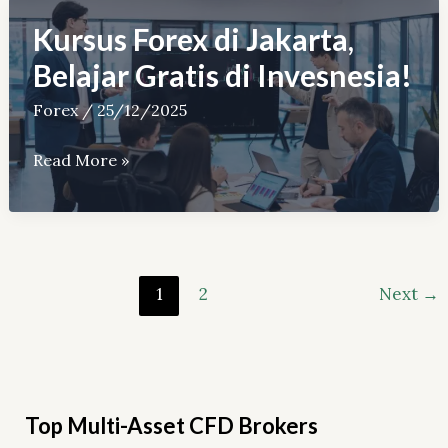
vs.
Kursus Forex di Jakarta,
Forex
Belajar Gratis di Invesnesia!
Derivatif
Forex
/
25/12/2025
Kursus
Read More »
Forex
di
Jakarta,
Belajar
1
2
Next
→
Gratis
di
Invesnesia!
Top Multi-Asset CFD Brokers