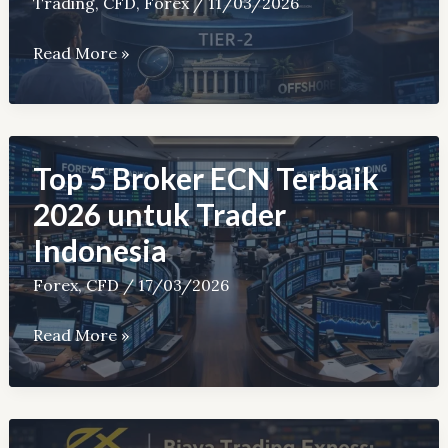
Bisa
Trading
,
CFD
,
Forex
/
11/03/2026
Jauh
Kelebihan
Read More »
Lebih
dan
Mahal
Kekurangan
Broker
Global
Top 5 Broker ECN Terbaik
dengan
2026 untuk Trader
Regulasi
Indonesia
Offshore
Forex
,
CFD
/
17/03/2026
Top
Read More »
5
Broker
ECN