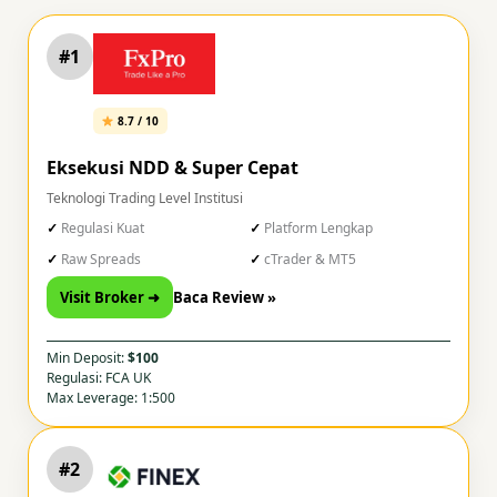
#1
8.7 / 10
Eksekusi NDD & Super Cepat
Teknologi Trading Level Institusi
Regulasi Kuat
Platform Lengkap
Raw Spreads
cTrader & MT5
Visit Broker ➜
Baca Review »
Min Deposit:
$100
Regulasi: FCA UK
Max Leverage: 1:500
#2