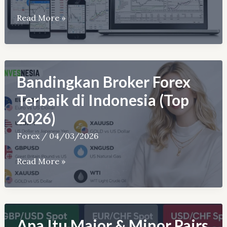
Ribu,
Daftar
Read More »
$10)
Aplikasi
Trading
Forex
Terbaik
Bandingkan Broker Forex
&
Terbaik di Indonesia (Top
Terpercaya
2026)
Forex
/
04/03/2026
Bandingkan
Read More »
Broker
Forex
Terbaik
di
Apa Itu Major & Minor Pairs