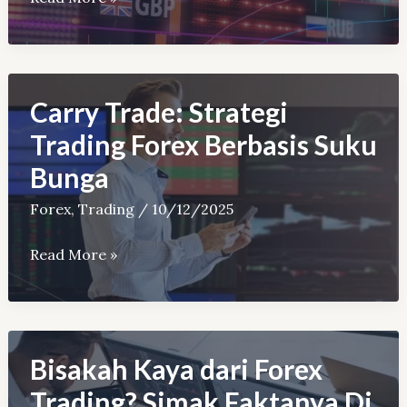
Trading
di
Akun
Cent
Carry Trade: Strategi
vs.
Trading Forex Berbasis Suku
Mikro
Bunga
vs.
Standar
Forex
,
Trading
/
10/12/2025
Carry
Read More »
Trade:
Strategi
Trading
Forex
Bisakah Kaya dari Forex
Berbasis
Trading? Simak Faktanya Di