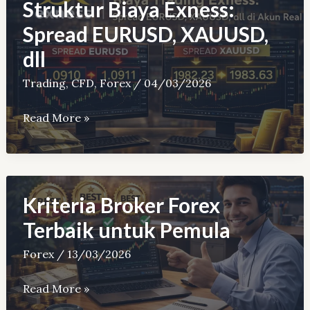
Terbaik
Struktur Biaya Exness:
2026
Spread EURUSD, XAUUSD,
untuk
dll
Trader
Indonesia
Trading
,
CFD
,
Forex
/
04/03/2026
Struktur
Read More »
Biaya
Exness:
Spread
EURUSD,
Kriteria Broker Forex
XAUUSD,
Terbaik untuk Pemula
dll
Forex
/
13/03/2026
Kriteria
Read More »
Broker