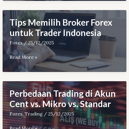
Forex?
Memahami
Trading
Tips Memilih Broker Forex
Valas
untuk Trader Indonesia
Secara
Forex
/
25/12/2025
Praktis
Tips
Read More »
Memilih
Broker
Forex
untuk
Perbedaan Trading di Akun
Trader
Cent vs. Mikro vs. Standar
Indonesia
Forex
,
Trading
/
25/12/2025
Perbedaan
Read More »