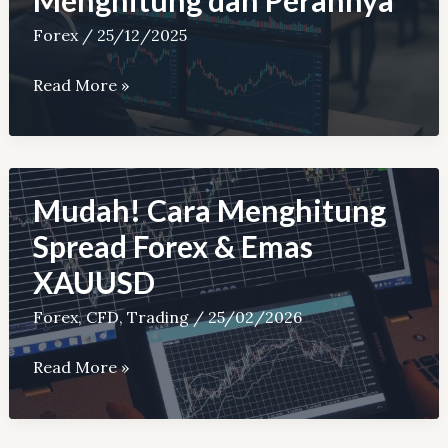
Aman
Forex
/
25/12/2025
dan
Profit
Apa
Read More »
Itu
Pips
Forex:
Cara
Mudah! Cara Menghitung
Menghitung
Spread Forex & Emas
dan
XAUUSD
Perannya
Forex
,
CFD
,
Trading
/
25/02/2026
Mudah!
Read More »
Cara
Menghitung