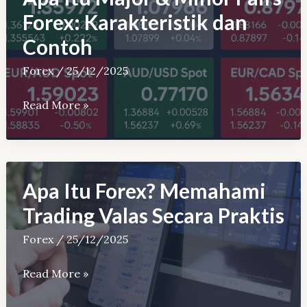
Indonesia
Forex: Karakteristik dan
(Top
Contoh
2026)
Forex
/
25/12/2025
Apa
Read More »
Itu
Major
&
Minor
Apa Itu Forex? Memahami
Pairs
Trading Valas Secara Praktis
Forex:
Forex
/
25/12/2025
Karakteristik
dan
Apa
Read More »
Contoh
Itu