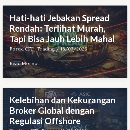
Forex
(Panduan
Hati-hati Jebakan Spread
Praktis
Rendah: Terlihat Murah,
&
Tapi Bisa Jauh Lebih Mahal
Lengkap)
Forex
,
CFD
,
Trading
/
18/03/2026
Hati-
Read More »
hati
Jebakan
Spread
Rendah:
Kelebihan dan Kekurangan
Terlihat
Broker Global dengan
Murah,
Regulasi Offshore
Tapi