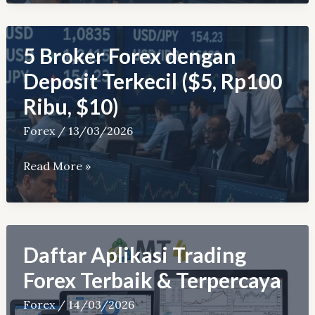
Forex
dengan
Akun
5 Broker Forex dengan
Cent
Deposit Terkecil ($5, Rp100
&
Ribu, $10)
Mikro
Terbaik
Forex
/
13/03/2026
5
Read More »
Broker
Forex
dengan
Deposit
Daftar Aplikasi Trading
Terkecil
Forex Terbaik & Terpercaya
($5,
Forex
/
14/03/2026
Rp100