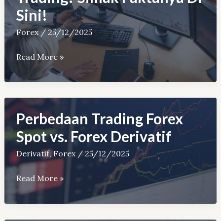
Suku
Sini!
Bunga
Forex
/
25/12/2025
Bisakah
Read More »
Kaya
dari
Forex
Trading?
Perbedaan Trading Forex
Simak
Spot vs. Forex Derivatif
Faktanya
Derivatif
,
Forex
/
25/12/2025
Di
Sini!
Perbedaan
Read More »
Trading
Forex
Spot