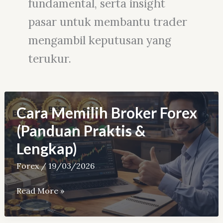
fundamental, serta insight
pasar untuk membantu trader
mengambil keputusan yang
terukur.
Cara Memilih Broker Forex
(Panduan Praktis &
Lengkap)
Forex
/
19/03/2026
Cara
Read More »
Memilih
Broker