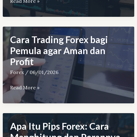
Panduan
Read More »
Trading
Forex
Harian:
Strategi
Cara Trading Forex bagi
dan
Pemula agar Aman dan
Risiko
Profit
Forex
/
06/01/2026
Cara
Read More »
Trading
Forex
bagi
Pemula
Apa Itu Pips Forex: Cara
agar
Menghitung dan Perannya