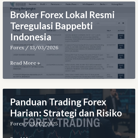
Tinggi
(1:1000,
Broker Forex Lokal Resmi
1:3000,
Teregulasi Bappebti
1:Unlimited)
Indonesia
Forex
/
13/03/2026
Broker
Read More »
Forex
Lokal
Resmi
Teregulasi
Panduan Trading Forex
Bappebti
Harian: Strategi dan Risiko
Indonesia
Forex
/
25/12/2025