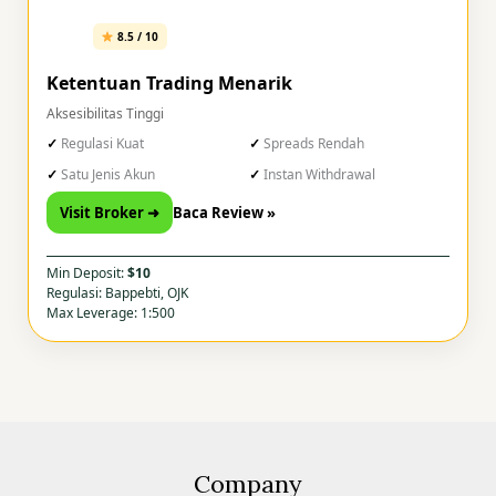
8.5 / 10
Ketentuan Trading Menarik
Aksesibilitas Tinggi
Regulasi Kuat
Spreads Rendah
Satu Jenis Akun
Instan Withdrawal
Visit Broker ➜
Baca Review »
Min Deposit:
$10
Regulasi: Bappebti, OJK
Max Leverage: 1:500
Company