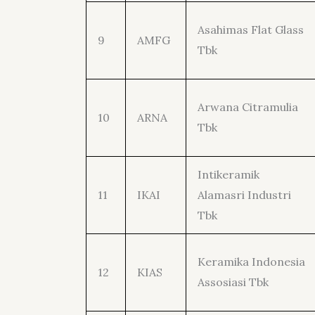
Asahimas Flat Glass
9
AMFG
Tbk
Arwana Citramulia
10
ARNA
Tbk
Intikeramik
11
IKAI
Alamasri Industri
Tbk
Keramika Indonesia
12
KIAS
Assosiasi Tbk