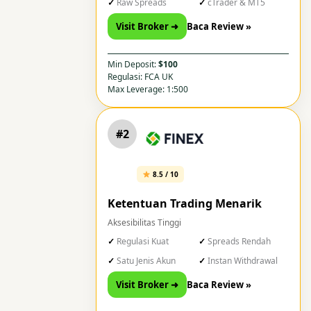
Raw Spreads
cTrader & MT5
Visit Broker ➜
Baca Review »
Min Deposit:
$100
Regulasi: FCA UK
Max Leverage: 1:500
#2
8.5 / 10
Ketentuan Trading Menarik
Aksesibilitas Tinggi
Regulasi Kuat
Spreads Rendah
Satu Jenis Akun
Instan Withdrawal
Visit Broker ➜
Baca Review »