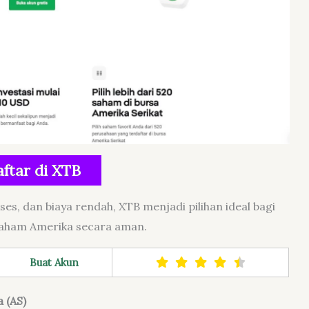
ftar di XTB
es, dan biaya rendah, XTB menjadi pilihan ideal bagi
 saham Amerika secara aman.
Buat Akun
 (AS)