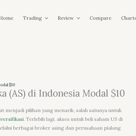
Home
Trading
Review
Compare
Chart
odal $10
a (AS) di Indonesia Modal $10
at menjadi pilihan yang menarik, salah satunya untuk
versifikasi
. Terlebih lagi, akses untuk beli saham US di
elalui berbagai broker asing dan perusahaan pialang