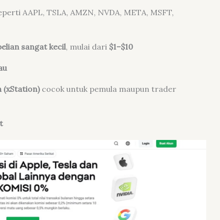
perti AAPL, TSLA, AMZN, NVDA, META, MSFT,
lian sangat kecil
, mulai dari
$1–$10
au
(xStation)
cocok untuk pemula maupun trader
t