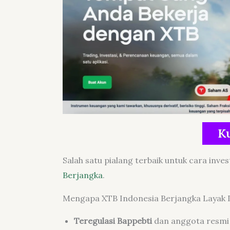
Ku
Salah satu pialang terbaik untuk cara inve
Berjangka
.
Mengapa XTB Indonesia Berjangka Layak 
Teregulasi Bappebti
dan anggota resmi