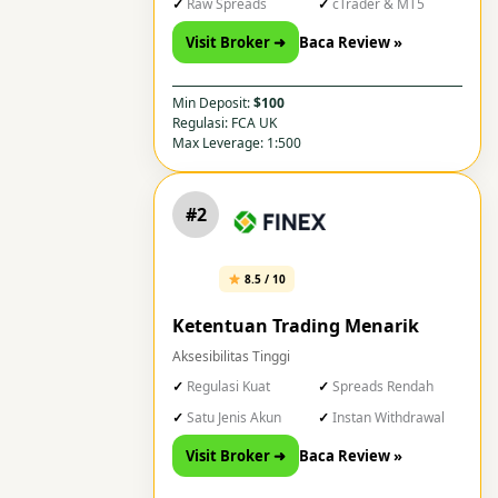
Raw Spreads
cTrader & MT5
Visit Broker ➜
Baca Review »
Min Deposit:
$100
Regulasi: FCA UK
Max Leverage: 1:500
#2
8.5 / 10
Ketentuan Trading Menarik
Aksesibilitas Tinggi
Regulasi Kuat
Spreads Rendah
Satu Jenis Akun
Instan Withdrawal
Visit Broker ➜
Baca Review »