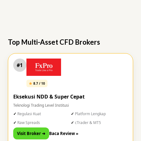
Top Multi-Asset CFD Brokers
#1
8.7 / 10
Eksekusi NDD & Super Cepat
Teknologi Trading Level Institusi
Regulasi Kuat
Platform Lengkap
Raw Spreads
cTrader & MT5
Visit Broker ➜
Baca Review »