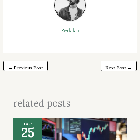
Redaksi
←
Previous Post
Next Post
→
related posts
Dec
25