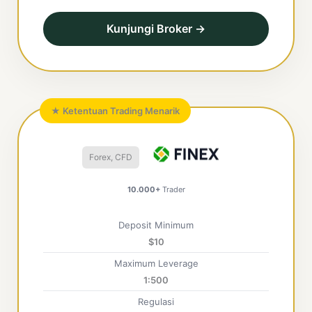
Kunjungi Broker →
★ Ketentuan Trading Menarik
Forex, CFD
10.000+
Trader
Deposit Minimum
$10
Maximum Leverage
1:500
Regulasi