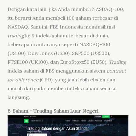
Dengan kata lain, jika Anda membeli NASDAQ-100,
itu berarti Anda membeli 100 saham terbesar di
NASDAQ. Saat ini, FBS Indonesia memfasilitasi
trading
ke 9 indeks saham terbesar di dunia,
beberapa di antaranya seperti NASDAQ-100
(US100), Dow Jones (US30), S&P500 (US500),
FTSE100 (UK100), dan EuroStoxx50 (EU50).
Trading
indeks saham di FBS menggunakan sistem
contract
for difference
(CFD), yang jauh lebih efisien dan
murah daripada membeli indeks saham secara
langsung.
6
.
Saham
– Trading Saham Luar Negeri