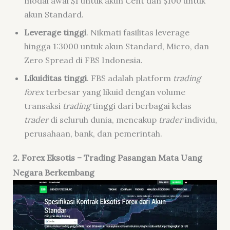
modal awal $1 untuk akun Cent dan $100 untuk
akun Standard.
Leverage
tinggi
. Nikmati fasilitas leverage
hingga 1:3000 untuk akun Standard, Micro, dan
Zero Spread di FBS Indonesia.
Likuiditas tinggi
. FBS adalah platform
trading
forex
terbesar yang likuid dengan volume
transaksi
trading
tinggi dari berbagai kelas
trader
di seluruh dunia, mencakup
trader
individu,
perusahaan, bank, dan pemerintah.
2
. Forex
Eksotis
– Trading Pasangan Mata Uang
Negara Berkembang