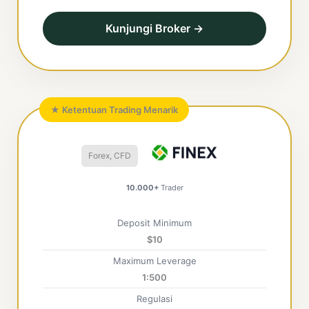
Kunjungi Broker →
★ Ketentuan Trading Menarik
Forex, CFD
10.000+
Trader
Deposit Minimum
$10
Maximum Leverage
1:500
Regulasi