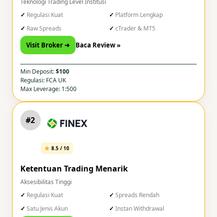
Teknologi Trading Level Institusi
Regulasi Kuat
Platform Lengkap
Raw Spreads
cTrader & MT5
Visit Broker ➜
Baca Review »
Min Deposit:
$100
Regulasi: FCA UK
Max Leverage: 1:500
#2
8.5 / 10
Ketentuan Trading Menarik
Aksesibilitas Tinggi
Regulasi Kuat
Spreads Rendah
Satu Jenis Akun
Instan Withdrawal