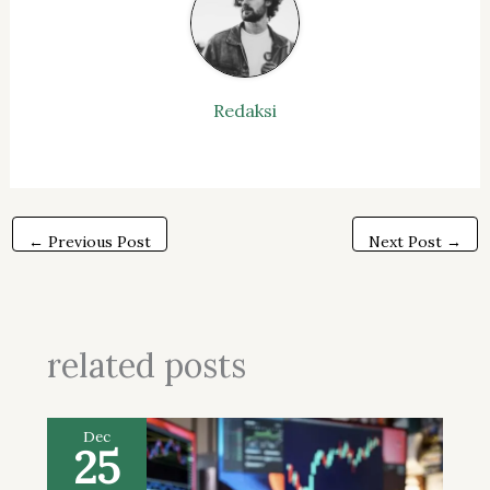
Redaksi
←
Previous Post
Next Post
→
related posts
Dec
25