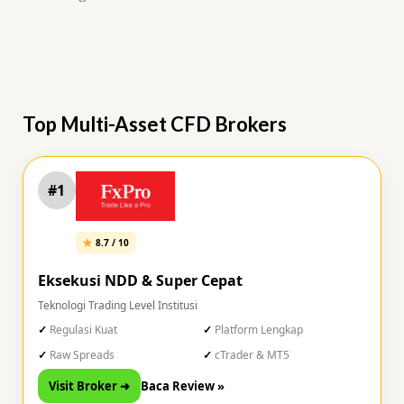
Top Multi-Asset CFD Brokers
#1
8.7 / 10
Eksekusi NDD & Super Cepat
Teknologi Trading Level Institusi
Regulasi Kuat
Platform Lengkap
Raw Spreads
cTrader & MT5
Visit Broker ➜
Baca Review »