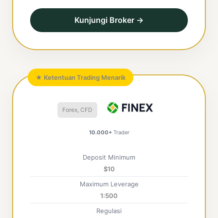
Kunjungi Broker →
★ Ketentuan Trading Menarik
Forex, CFD
10.000+
Trader
Deposit Minimum
$10
Maximum Leverage
1:500
Regulasi