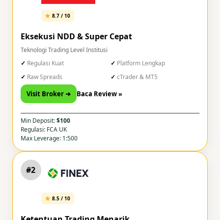
8.7 / 10
Eksekusi NDD & Super Cepat
Teknologi Trading Level Institusi
Regulasi Kuat
Platform Lengkap
Raw Spreads
cTrader & MT5
Visit Broker ➜
Baca Review »
Min Deposit:
$100
Regulasi: FCA UK
Max Leverage: 1:500
#2
8.5 / 10
Ketentuan Trading Menarik