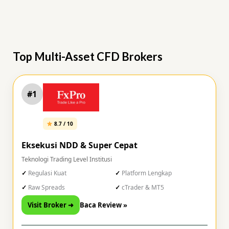
Top Multi-Asset CFD Brokers
#1
8.7 / 10
Eksekusi NDD & Super Cepat
Teknologi Trading Level Institusi
Regulasi Kuat
Platform Lengkap
Raw Spreads
cTrader & MT5
Visit Broker ➜
Baca Review »