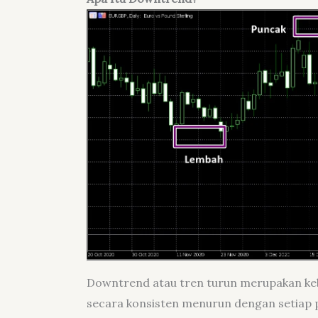
Downtrend atau tren turun merupakan keb
secara konsisten menurun dengan setiap p