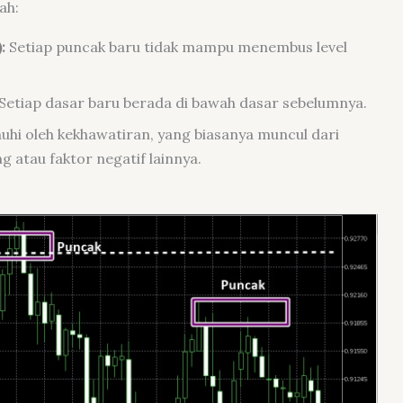
ah:
:
Setiap puncak baru tidak mampu menembus level
Setiap dasar baru berada di bawah dasar sebelumnya.
hi oleh kekhawatiran, yang biasanya muncul dari
atau faktor negatif lainnya.