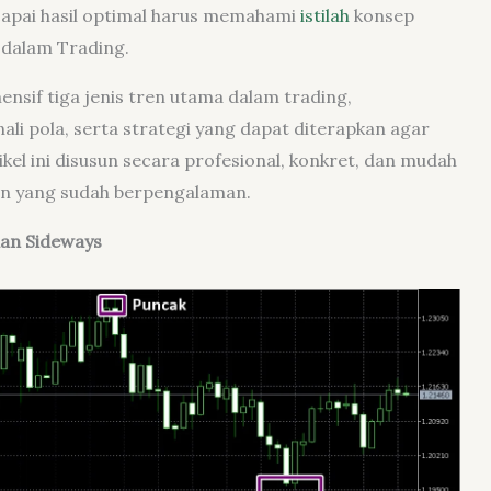
capai hasil optimal harus memahami
istilah
konsep
 dalam Trading.
nsif tiga jenis tren utama dalam trading,
li pola, serta strategi yang dapat diterapkan agar
ikel ini disusun secara profesional, konkret, dan mudah
un yang sudah berpengalaman.
dan Sideways