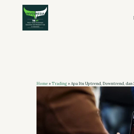
Skip
to
content
Home
»
Trading
»
Apa Itu Uptrend, Downtrend, dan