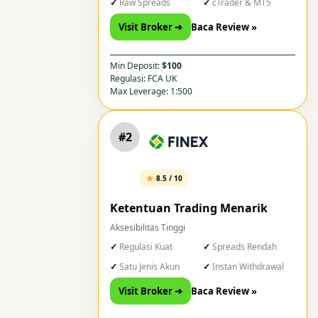
Raw Spreads
cTrader & MT5
Visit Broker ➜
Baca Review »
Min Deposit:
$100
Regulasi: FCA UK
Max Leverage: 1:500
#2
8.5 / 10
Ketentuan Trading Menarik
Aksesibilitas Tinggi
Regulasi Kuat
Spreads Rendah
Satu Jenis Akun
Instan Withdrawal
Visit Broker ➜
Baca Review »