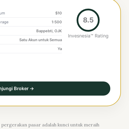
mum
$10
8.5
rage
1:500
Bappebti, OJK
Invesnesia™ Rating
Satu Akun untuk Semua
Ya
njungi Broker →
pergerakan pasar adalah kunci untuk meraih