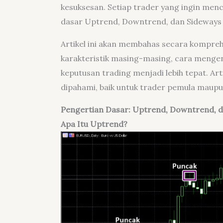
kesuksesan. Setiap trader yang ingin men
dasar Uptrend, Downtrend, dan Sideways
Artikel ini akan membahas secara komprehe
karakteristik masing-masing, cara mengena
keputusan trading menjadi lebih tepat. Art
dipahami, baik untuk trader pemula maup
Pengertian Dasar: Uptrend, Downtrend, 
Apa Itu Uptrend?