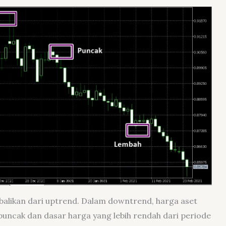
alikan dari uptrend. Dalam downtrend, harga aset
uncak dan dasar harga yang lebih rendah dari periode