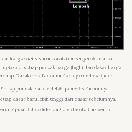
mana harga aset secara konsisten bergerak ke atas
i uptrend, setiap puncak harga (high) dan dasar harga
ahap. Karakteristik utama dari uptrend meliputi:
Setiap puncak baru melebihi puncak sebelumnya.
etiap dasar baru lebih tinggi dari dasar sebelumnya.
ung positif dan didorong oleh berita baik serta