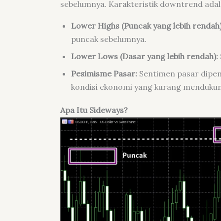
sebelumnya. Karakteristik downtrend adal
Lower Highs (Puncak yang lebih rendah)
puncak sebelumnya.
Lower Lows (Dasar yang lebih rendah):
Pesimisme Pasar:
Sentimen pasar dipenu
kondisi ekonomi yang kurang mendukung 
Apa Itu Sideways?