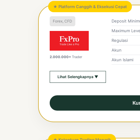
★ Platform Canggih & Eksekusi Cepat
Deposit Mini
Forex, CFD
Maximum Leve
Regulasi
Akun
2.000.000+
Trader
Akun Islami
Lihat Selengkapnya ▼
Ku
★ Ketentuan Trading Menarik