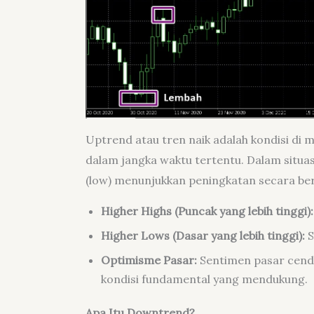
Uptrend atau tren naik adalah kondisi di 
dalam jangka waktu tertentu. Dalam situas
(low) menunjukkan peningkatan secara bert
Higher Highs (Puncak yang lebih tinggi):
Higher Lows (Dasar yang lebih tinggi):
S
Optimisme Pasar:
Sentimen pasar cender
kondisi fundamental yang mendukung.
Apa Itu Downtrend?