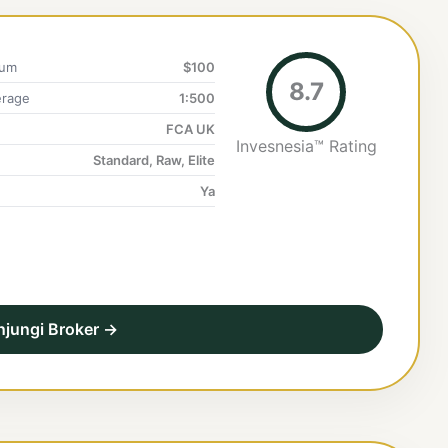
mum
$100
8.7
rage
1:500
FCA UK
Invesnesia™ Rating
Standard, Raw, Elite
Ya
njungi Broker →