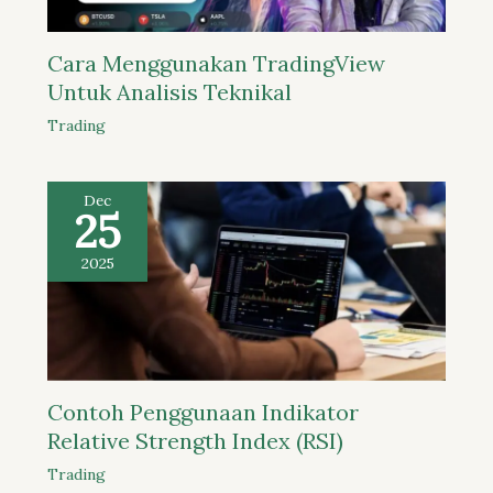
Cara Menggunakan TradingView
Untuk Analisis Teknikal
Trading
Dec
25
2025
Contoh Penggunaan Indikator
Relative Strength Index (RSI)
Trading