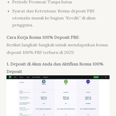
Periode Promosi: Tanpa batas
Syarat dan Ketentuan: Bonus deposit FBS
otomatis masuk ke bagian “Kredit” di akun
pengguna.
Cara Kerja Bonus 100% Deposit FBS:
Berikut langkah-langkah untuk mendapatkan bonus
deposit 100% FBS terbaru di 2025:
1. Deposit di Akun Anda dan Aktifkan Bonus 100%
Deposit