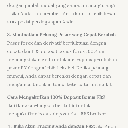
dengan jumlah modal yang sama. Ini mengurangi
risiko Anda dan memberi Anda kontrol lebih besar
atas posisi perdagangan Anda.
3. Manfaatkan Peluang Pasar yang Cepat Berubah
Pasar forex dan derivatif berfluktuasi dengan
cepat, dan FBS deposit bonus forex 100% ini
memungkinkan Anda untuk merespons perubahan
pasar FX dengan lebih fleksibel. Ketika peluang
muncul, Anda dapat bereaksi dengan cepat dan
mengambil tindakan tanpa keterbatasan modal.
Cara Mengaktifkan 100% Deposit Bonus FBS
Ikuti langkah-langkah berikut ini untuk
mengaktifkan bonus deposit dari FBS broker:
Buka Akun Trading Anda dengan FBS:
Jika Anda