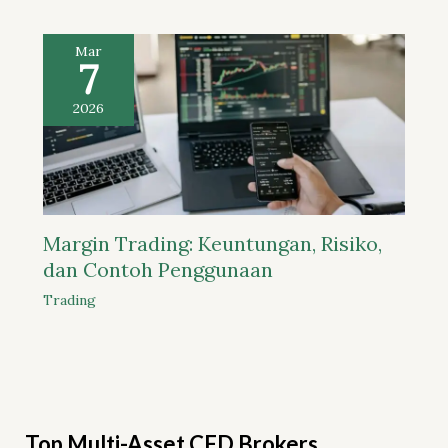
Mar
7
2026
Margin Trading: Keuntungan, Risiko,
dan Contoh Penggunaan
Trading
Top Multi-Asset CFD Brokers