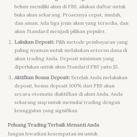
belum memiliki akun di FBS, silakan daftar untuk
buka akun sekarang. Prosesnya cepat, mudah,
dan aman. Ada tiga jenis akun yang tersedia, dan
akun Standard menjadi pilihan populer.
Lakukan Deposit:
Pilih metode pembayaran yang
paling nyaman untuk melakukan setoran dana di
akun trading Anda. Deposit minimum yang
diperlukan untuk akun Standard FBS yaitu $5.
Aktifkan Bonus Deposit:
Setelah Anda melakukan
deposit, bonus deposit 100% dari FBS akan
secara otomatis diaktifkan di akun Anda. Anda
sekarang siap untuk memulai trading dengan
keunggulan yang signifikan.
Peluang Trading Terbaik Menanti Anda
Jangan lewatkan kesempatan ini untuk