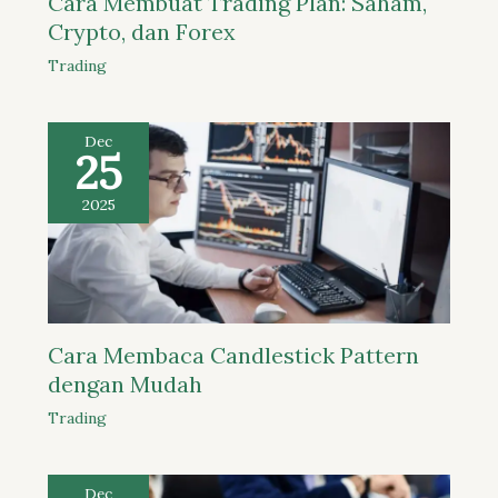
Cara Membuat Trading Plan: Saham,
Crypto, dan Forex
Trading
Dec
25
2025
Cara Membaca Candlestick Pattern
dengan Mudah
Trading
Dec