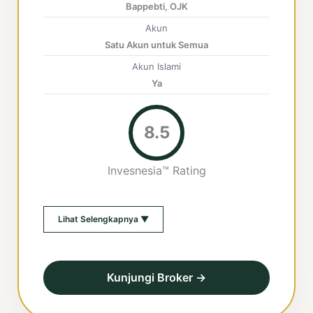
Bappebti, OJK
Akun
Satu Akun untuk Semua
Akun Islami
Ya
8.5
Invesnesia™ Rating
Lihat Selengkapnya ▼
Kunjungi Broker →