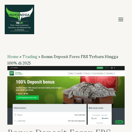
Skip
to
content
Home
»
Trading
»
Bonus Deposit Forex FBS Terbaru Hingga
100% di 2025