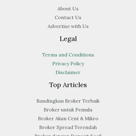
About Us
Contact Us
Advertise with Us
Legal
Terms and Conditions
Privacy Policy
Disclaimer
Top Articles
Bandingkan Broker Terbaik
Broker untuk Pemula
Broker Akun Cent & Mikro
Broker Spread Terendah