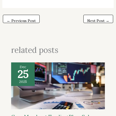
←
Previous Post
Next Post
→
related posts
Dec
25
2025