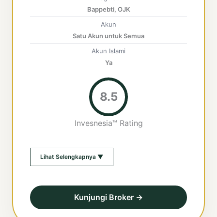
Bappebti, OJK
Akun
Satu Akun untuk Semua
Akun Islami
Ya
8.5
Invesnesia™ Rating
Lihat Selengkapnya ▼
Kunjungi Broker →