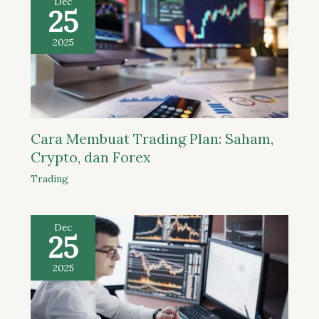
Dec
25
2025
Cara Membuat Trading Plan: Saham,
Crypto, dan Forex
Trading
Dec
25
2025