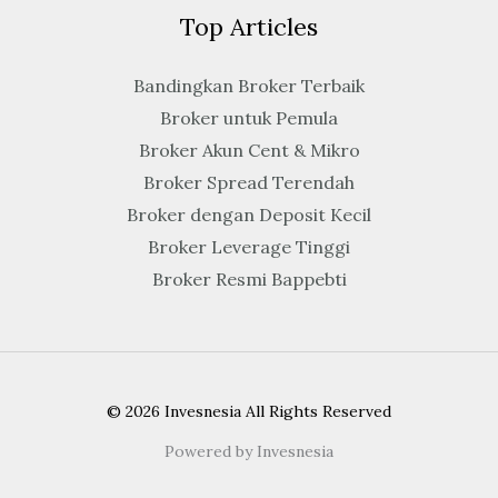
Top Articles
Bandingkan Broker Terbaik
Broker untuk Pemula
Broker Akun Cent & Mikro
Broker Spread Terendah
Broker dengan Deposit Kecil
Broker Leverage Tinggi
Broker Resmi Bappebti
© 2026 Invesnesia All Rights Reserved
Powered by Invesnesia