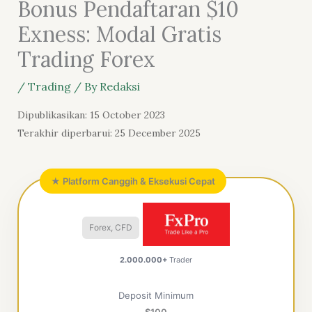
Bonus Pendaftaran $10
Exness: Modal Gratis
Trading Forex
/
Trading
/ By
Redaksi
Dipublikasikan: 15 October 2023
Terakhir diperbarui: 25 December 2025
★ Platform Canggih & Eksekusi Cepat
Forex, CFD
2.000.000+
Trader
Deposit Minimum