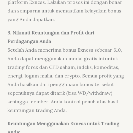
platform Exness. Lakukan proses ini dengan benar
dan sempurna untuk memastikan kelayakan bonus
yang Anda dapatkan.
3. Nikmati Keuntungan dan Profit dari
Perdagangan Anda
Setelah Anda menerima bonus Exness sebesar $10,
Anda dapat menggunakan modal gratis ini untuk
trading forex dan CFD saham, indeks, komoditas,
energi, logam mulia, dan crypto. Semua profit yang
Anda hasilkan dari penggunaan bonus tersebut
sepenuhnya dapat ditarik (bisa WD/withdraw)
sehingga memberi Anda kontrol penuh atas hasil
keuntungan trading Anda.
Keuntungan Menggunakan Exness untuk Trading
Anda: