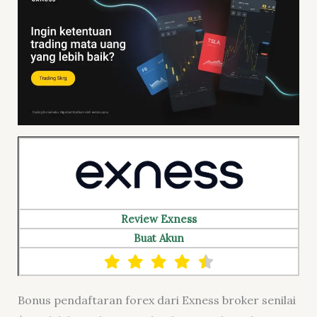
Review Exness
Buat Akun
Bonus pendaftaran forex dari Exness broker senilai