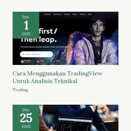
Dec
1
2025
Cara Menggunakan TradingView
Untuk Analisis Teknikal
Trading
Dec
25
2025