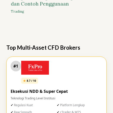
dan Contoh Penggunaan
Trading
Top Multi-Asset CFD Brokers
#1
8.7 / 10
Eksekusi NDD & Super Cepat
Teknologi Trading Level Institusi
Regulasi Kuat
Platform Lengkap
Raw Spreads
cTrader & MT5