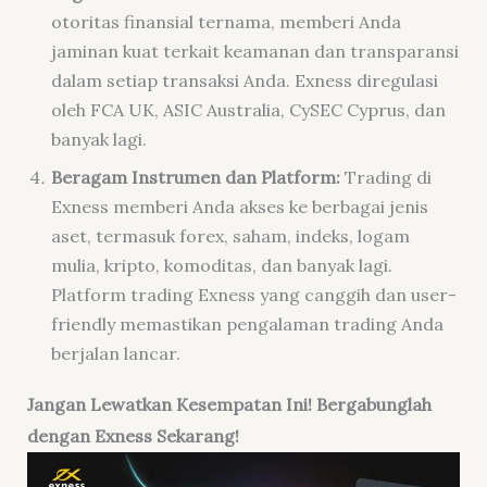
otoritas finansial ternama, memberi Anda
jaminan kuat terkait keamanan dan transparansi
dalam setiap transaksi Anda. Exness diregulasi
oleh FCA UK, ASIC Australia, CySEC Cyprus, dan
banyak lagi.
Beragam Instrumen dan Platform:
Trading di
Exness memberi Anda akses ke berbagai jenis
aset, termasuk forex, saham, indeks, logam
mulia, kripto, komoditas, dan banyak lagi.
Platform trading Exness yang canggih dan user-
friendly memastikan pengalaman trading Anda
berjalan lancar.
Jangan Lewatkan Kesempatan Ini! Bergabunglah
dengan Exness Sekarang!