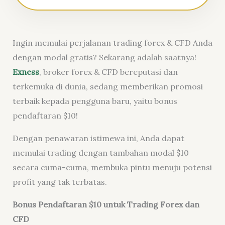
Ingin memulai perjalanan trading forex & CFD Anda
dengan modal gratis? Sekarang adalah saatnya!
Exness
, broker forex & CFD bereputasi dan
terkemuka di dunia, sedang memberikan promosi
terbaik kepada pengguna baru, yaitu bonus
pendaftaran $10!
Dengan penawaran istimewa ini, Anda dapat
memulai trading dengan tambahan modal $10
secara cuma-cuma, membuka pintu menuju potensi
profit yang tak terbatas.
Bonus Pendaftaran $10 untuk Trading Forex dan
CFD