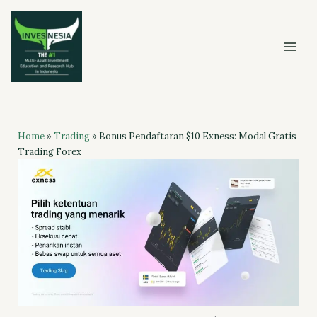
Skip
to
content
Home
»
Trading
»
Bonus Pendaftaran $10 Exness: Modal Gratis
Trading Forex