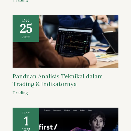
Trading
Dec
25
2025
Panduan Analisis Teknikal dalam
Trading & Indikatornya
Trading
Dec
1
2025