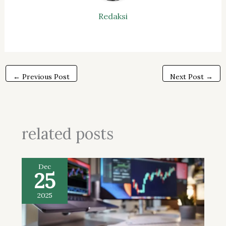
Redaksi
←
Previous Post
Next Post
→
related posts
Dec
25
2025