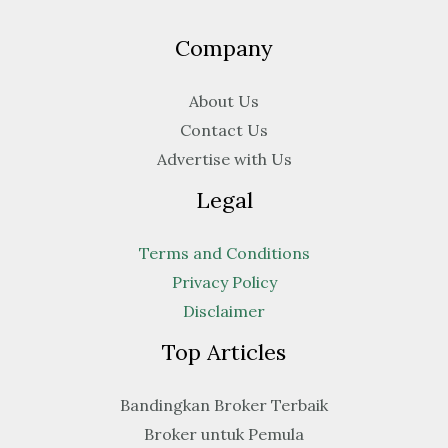
Company
About Us
Contact Us
Advertise with Us
Legal
Terms and Conditions
Privacy Policy
Disclaimer
Top Articles
Bandingkan Broker Terbaik
Broker untuk Pemula