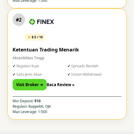
Max Leverage: 1:500
#2
8.5 / 10
Ketentuan Trading Menarik
Aksesibilitas Tinggi
Regulasi Kuat
Spreads Rendah
Satu Jenis Akun
Instan Withdrawal
Visit Broker ➜
Baca Review »
Min Deposit:
$10
Regulasi: Bappebti, OJK
Max Leverage: 1:500