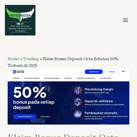
Skip
to
content
Home
»
Trading
»
Klaim Bonus Deposit Octa Sebesar 50%
Terbaru di 2025