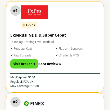
#1
8.7 / 10
Eksekusi NDD & Super Cepat
Teknologi Trading Level Institusi
Regulasi Kuat
Platform Lengkap
Raw Spreads
cTrader & MT5
Visit Broker ➜
Baca Review »
Min Deposit:
$100
Regulasi: FCA UK
Max Leverage: 1:500
#2