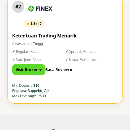
#2
8.5 / 10
Ketentuan Trading Menarik
Aksesibilitas Tinggi
Regulasi Kuat
Spreads Rendah
Satu Jenis Akun
Instan Withdrawal
Visit Broker ➜
Baca Review »
Min Deposit:
$10
Regulasi: Bappebti, OJK
Max Leverage: 1:500