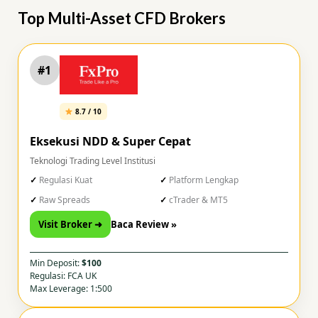
Top Multi-Asset CFD Brokers
#1
8.7 / 10
Eksekusi NDD & Super Cepat
Teknologi Trading Level Institusi
Regulasi Kuat
Platform Lengkap
Raw Spreads
cTrader & MT5
Visit Broker ➜
Baca Review »
Min Deposit:
$100
Regulasi: FCA UK
Max Leverage: 1:500