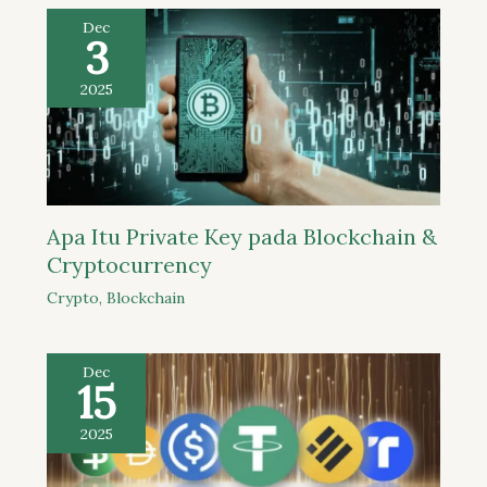
Dec
3
2025
Apa Itu Private Key pada Blockchain &
Cryptocurrency
Crypto
,
Blockchain
Dec
15
2025