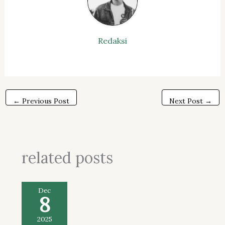
Redaksi
←
Previous Post
Next Post
→
related posts
Dec
8
2025