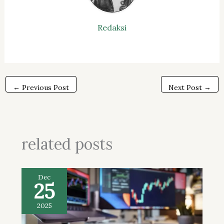
Redaksi
←
Previous Post
Next Post
→
related posts
Dec
25
2025