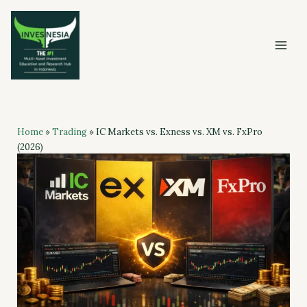
Skip
to
content
Home
»
Trading
»
IC Markets vs. Exness vs. XM vs. FxPro
(2026)