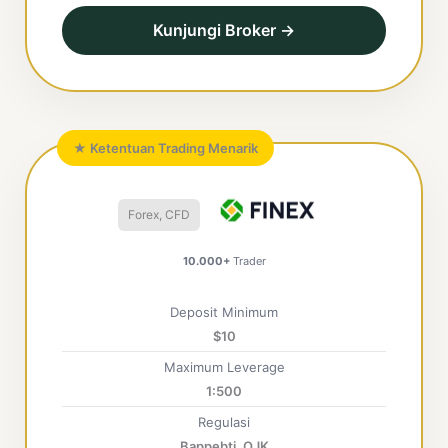
Kunjungi Broker →
★ Ketentuan Trading Menarik
Forex, CFD
10.000+
Trader
Deposit Minimum
$10
Maximum Leverage
1:500
Regulasi
Bappebti, OJK