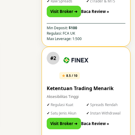
Raw Spreads
cTrader & MT5
Visit Broker ➜
Baca Review »
Min Deposit:
$100
Regulasi: FCA UK
Max Leverage: 1:500
#2
8.5 / 10
Ketentuan Trading Menarik
Aksesibilitas Tinggi
Regulasi Kuat
Spreads Rendah
Satu Jenis Akun
Instan Withdrawal
Visit Broker ➜
Baca Review »