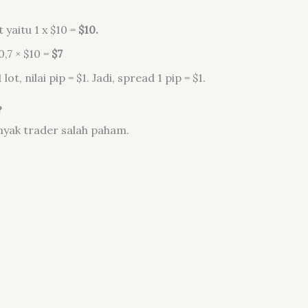
 yaitu 1 x $10 =
$10.
0,7 × $10 =
$7
, nilai pip = $1. Jadi, spread 1 pip = $1.
?
anyak trader salah paham.