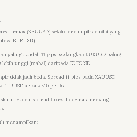
?
pread emas (XAUUSD) selalu menampilkan nilai yang
isalnya EURUSD).
an paling rendah 11 pips, sedangkan EURUSD paling
 lebih tinggi (mahal) daripada EURUSD.
mpir tidak jauh beda. Spread 11 pips pada XAUUSD
ps EURUSD setara $10 per lot.
na skala desimal spread forex dan emas memang
n.
026) menampilkan: