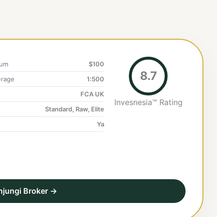
mum
$100
8.7
rage
1:500
FCA UK
Invesnesia™ Rating
Standard, Raw, Elite
Ya
njungi Broker →