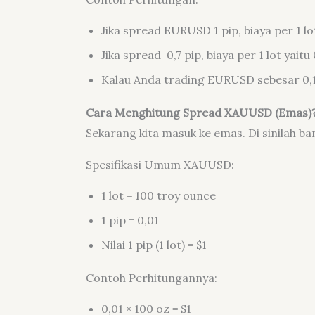
Jika spread EURUSD 1 pip, biaya per 1 lot
Jika spread 0,7 pip, biaya per 1 lot yaitu 
Kalau Anda trading EURUSD sebesar 0,1 lot
Cara Menghitung Spread XAUUSD (Emas)
Sekarang kita masuk ke emas. Di sinilah b
Spesifikasi Umum XAUUSD:
1 lot = 100 troy ounce
1 pip = 0,01
Nilai 1 pip (1 lot) = $1
Contoh Perhitungannya:
0,01 × 100 oz = $1