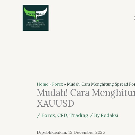
Skip
to
content
Home
»
Forex
»
Mudah! Cara Menghitung Spread F
Mudah! Cara Menghitu
XAUUSD
/
Forex
,
CFD
,
Trading
/ By
Redaksi
Dipublikasikan: 15 December 2025