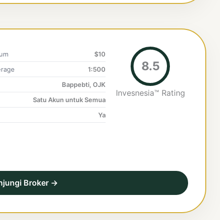
mum
$10
8.5
rage
1:500
Bappebti, OJK
Invesnesia™ Rating
Satu Akun untuk Semua
Ya
njungi Broker →