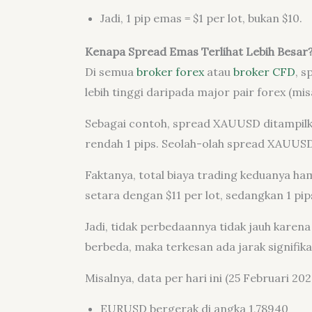
Jadi, 1 pip emas = $1 per lot, bukan $10.
Kenapa Spread Emas Terlihat Lebih Besar
Di semua
broker forex
atau
broker CFD
, s
lebih tinggi daripada major pair forex (m
Sebagai contoh, spread XAUUSD ditampilk
rendah 1 pips. Seolah-olah spread XAUUSD
Faktanya, total biaya trading keduanya ha
setara dengan $11 per lot, sedangkan 1 pi
Jadi, tidak perbedaannya tidak jauh kare
berbeda, maka terkesan ada jarak signifika
Misalnya, data per hari ini (25 Februari 2
EURUSD bergerak di angka 1,78940