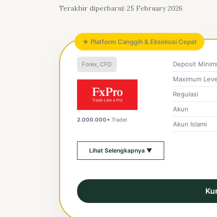
Terakhir diperbarui: 25 February 2026
★ Platform Canggih & Eksekusi Cepat
Deposit Mini
Forex, CFD
Maximum Leve
Regulasi
Akun
2.000.000+
Trader
Akun Islami
Lihat Selengkapnya ▼
Ku