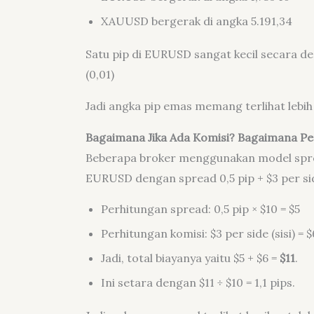
XAUUSD bergerak di angka 5.191,34
Satu pip di EURUSD sangat kecil secara des
(0,01)
Jadi angka pip emas memang terlihat lebih 
Bagaimana Jika Ada Komisi? Bagaimana Pe
Beberapa broker menggunakan model sprea
EURUSD dengan spread 0,5 pip + $3 per sid
Perhitungan spread: 0,5 pip × $10 = $5
Perhitungan komisi: $3 per side (sisi) = 
Jadi, total biayanya yaitu $5 + $6 =
$11
.
Ini setara dengan $11 ÷ $10 = 1,1 pips.