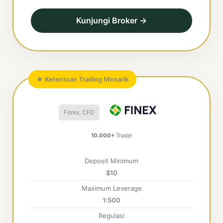
Kunjungi Broker →
★ Ketentuan Trading Menarik
Forex, CFD
10.000+
Trader
Deposit Minimum
$10
Maximum Leverage
1:500
Regulasi