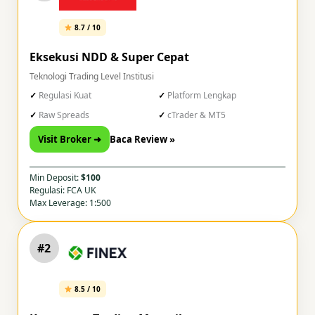
8.7 / 10
Eksekusi NDD & Super Cepat
Teknologi Trading Level Institusi
Regulasi Kuat
Platform Lengkap
Raw Spreads
cTrader & MT5
Visit Broker ➜
Baca Review »
Min Deposit:
$100
Regulasi: FCA UK
Max Leverage: 1:500
#2
8.5 / 10