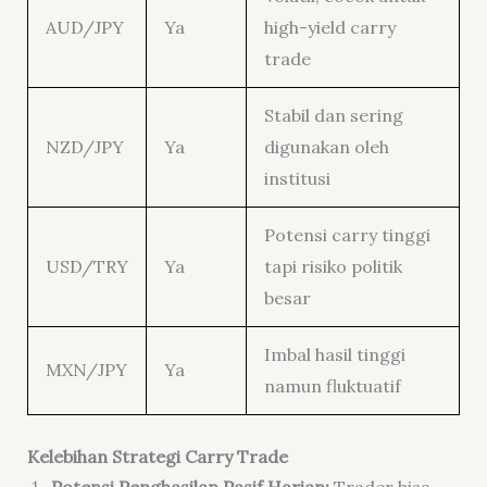
AUD/JPY
Ya
high-yield carry
trade
Stabil dan sering
NZD/JPY
Ya
digunakan oleh
institusi
Potensi carry tinggi
USD/TRY
Ya
tapi risiko politik
besar
Imbal hasil tinggi
MXN/JPY
Ya
namun fluktuatif
Kelebihan Strategi Carry Trade
Potensi Penghasilan Pasif Harian:
Trader bisa