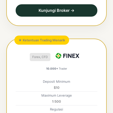
Kunjungi Broker →
★ Ketentuan Trading Menarik
Forex, CFD
10.000+
Trader
Deposit Minimum
$10
Maximum Leverage
1:500
Regulasi