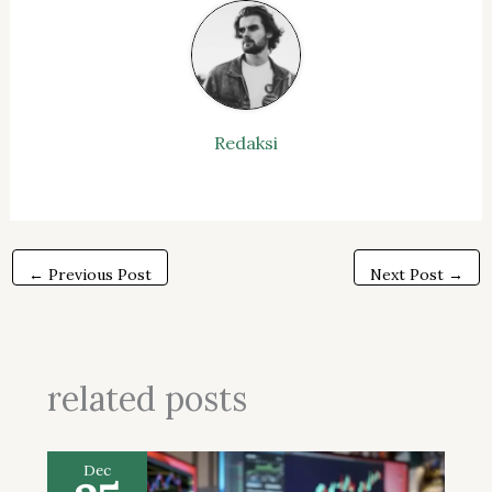
Redaksi
←
Previous Post
Next Post
→
related posts
Dec