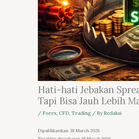
Hati-hati Jebakan Spre
Tapi Bisa Jauh Lebih M
/
Forex
,
CFD
,
Trading
/ By
Redaksi
Dipublikasikan: 18 March 2026
Terakhir diperbarui: 18 March 2026