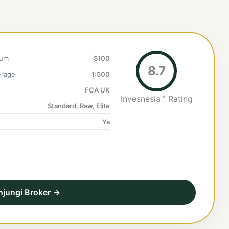
mum
$100
8.7
rage
1:500
FCA UK
Invesnesia™ Rating
Standard, Raw, Elite
Ya
njungi Broker →