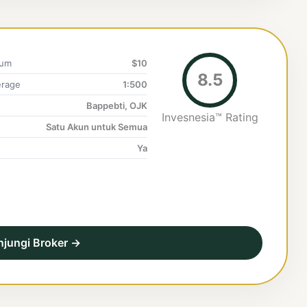
mum
$10
8.5
rage
1:500
Bappebti, OJK
Invesnesia™ Rating
Satu Akun untuk Semua
Ya
njungi Broker →