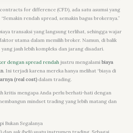
contracts for difference (CFD), ada satu asumsi yang
: “Semakin rendah spread, semakin bagus brokernya.”
biaya transaksi yang langsung terlihat, sehingga wajar
faktor utama dalam memilih broker. Namun, di balik
s yang jauh lebih kompleks dan jarang disadari.
ker dengan spread rendah
justru mengalami
biaya
an
. Ini terjadi karena mereka hanya melihat “biaya di
arnya (real cost)
dalam trading.
bih kritis mengapa Anda perlu berhati-hati dengan
membangun mindset trading yang lebih matang dan
pi Bukan Segalanya
l) dan ask (beli) suatu instrumen trading. Sebagai