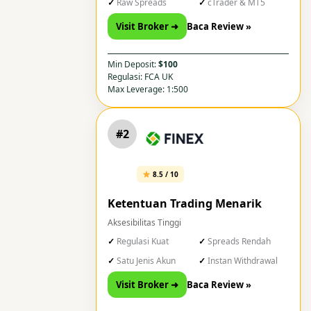
Raw Spreads
cTrader & MT5
Visit Broker ➜
Baca Review »
Min Deposit:
$100
Regulasi: FCA UK
Max Leverage: 1:500
#2
8.5 / 10
Ketentuan Trading Menarik
Aksesibilitas Tinggi
Regulasi Kuat
Spreads Rendah
Satu Jenis Akun
Instan Withdrawal
Visit Broker ➜
Baca Review »