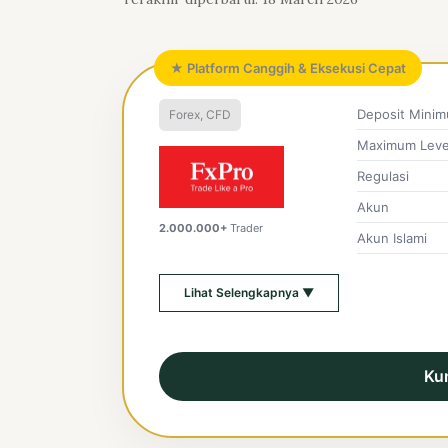
★ Platform Canggih & Eksekusi Cepat
Deposit Mini
Forex, CFD
Maximum Leve
Regulasi
Akun
2.000.000+
Trader
Akun Islami
Lihat Selengkapnya ▼
Ku