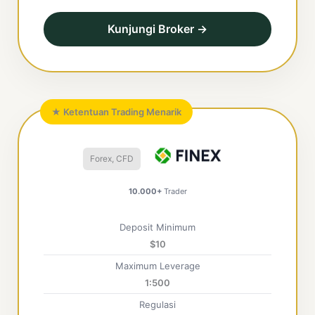
Kunjungi Broker →
★ Ketentuan Trading Menarik
Forex, CFD
10.000+
Trader
Deposit Minimum
$10
Maximum Leverage
1:500
Regulasi