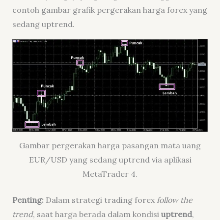
contoh gambar grafik pergerakan harga forex yang
sedang uptrend.
Gambar pergerakan harga pasangan mata uang
EUR/USD yang sedang uptrend via aplikasi
MetaTrader 4.
Penting:
Dalam strategi trading forex
follow the
trend
, saat harga berada dalam kondisi
uptrend
,