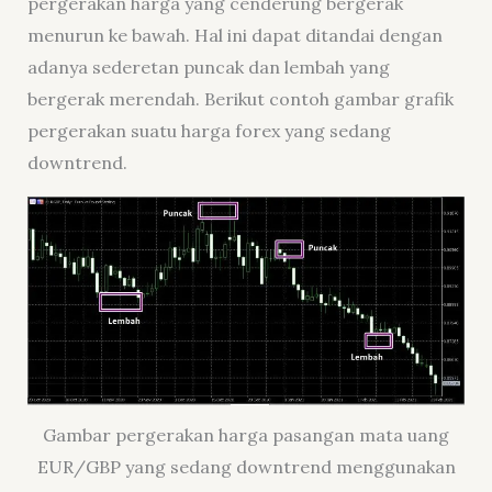
pergerakan harga yang cenderung bergerak
menurun ke bawah. Hal ini dapat ditandai dengan
adanya sederetan puncak dan lembah yang
bergerak merendah. Berikut contoh gambar grafik
pergerakan suatu harga forex yang sedang
downtrend.
Gambar pergerakan harga pasangan mata uang
EUR/GBP yang sedang downtrend menggunakan