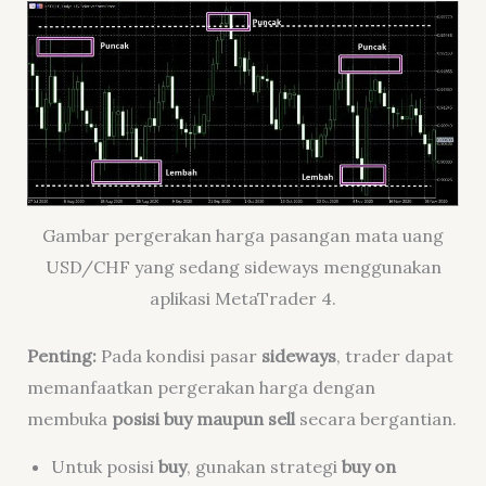
Gambar pergerakan harga pasangan mata uang
USD/CHF yang sedang sideways menggunakan
aplikasi MetaTrader 4.
Penting:
Pada kondisi pasar
sideways
, trader dapat
memanfaatkan pergerakan harga dengan
membuka
posisi buy maupun sell
secara bergantian.
Untuk posisi
buy
, gunakan strategi
buy on