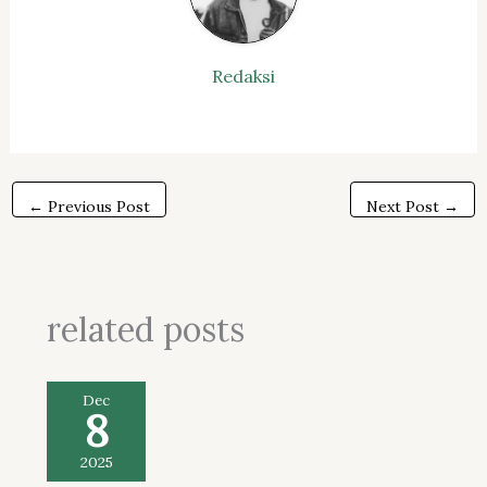
Redaksi
←
Previous Post
Next Post
→
related posts
Dec
8
2025